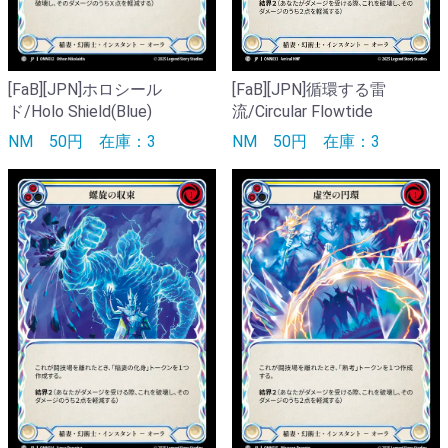
[FaB][JPN]ホロシール
[FaB][JPN]循環する雷
ド/Holo Shield(Blue)
流/Circular Flowtide
NM
50円
在庫：3
NM
50円
在庫：3