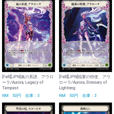
[FaB][JPN]嵐の系譜、アウロ
[FaB][JPN]稲妻の特使、アウ
ーラ/Aurora, Legacy of
ローラ/Aurora, Emissary of
Tempest
Lightning
NM
50円
在庫：3
NM
50円
在庫：3