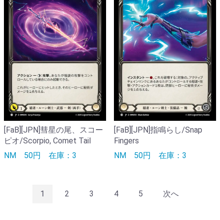
[FaB][JPN]彗星の尾、スコー
[FaB][JPN]指鳴らし/Snap
ピオ/Scorpio, Comet Tail
Fingers
NM
50円
在庫：3
NM
50円
在庫：3
1
2
3
4
5
次へ