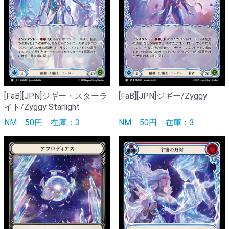
[FaB][JPN]ジギー・スターラ
[FaB][JPN]ジギー/Zyggy
イト/Zyggy Starlight
NM
50円
在庫：3
NM
50円
在庫：3