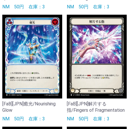
NM
50円
在庫：3
NM
50円
在庫：3
[FaB][JPN]癒光/Nourishing
[FaB][JPN]解片する
Glow
指/Fingers of Fragmentation
NM
50円
在庫：3
NM
50円
在庫：3