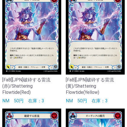
[FaB][JPN]破砕する雷流
[FaB][JPN]破砕する雷流
(赤)/Shattering
(黄)/Shattering
Flowtide(Red)
Flowtide(Yellow)
NM
50円
在庫：3
NM
50円
在庫：3