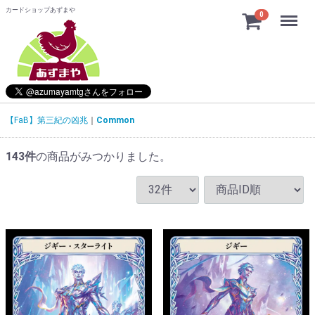
カードショップあずまや
Menu
0
【FaB】第三紀の凶兆
Common
143
件
の商品がみつかりました。