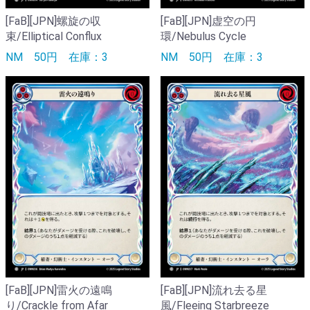
[FaB][JPN]螺旋の収
[FaB][JPN]虚空の円
束/Elliptical Conflux
環/Nebulus Cycle
NM
50円
在庫：3
NM
50円
在庫：3
[FaB][JPN]雷火の遠鳴
[FaB][JPN]流れ去る星
り/Crackle from Afar
風/Fleeing Starbreeze