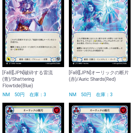
[FaB][JPN]破砕する雷流
[FaB][JPN]オーリックの断片
(青)/Shattering
(赤)/Auric Shards(Red)
Flowtide(Blue)
NM
50円
在庫：3
NM
50円
在庫：3