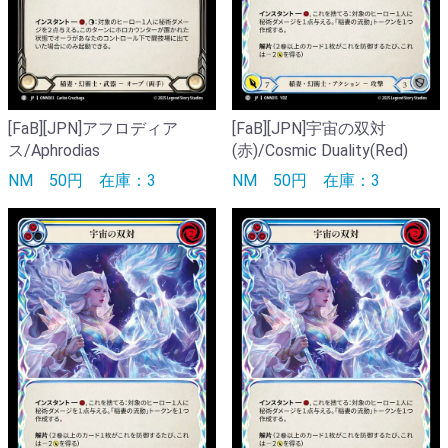
[FaB][JPN]アフロディア
[FaB][JPN]宇宙の双対
ス/Aphrodias
(赤)/Cosmic Duality(Red)
NM
50円
在庫：3
NM
50円
在庫：3