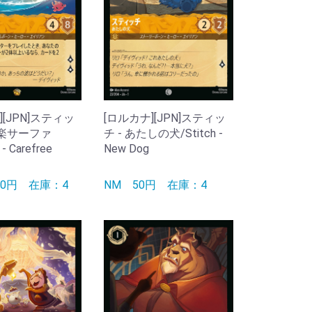
][JPN]スティッ
[ロルカナ][JPN]スティッ
気楽サーファ
チ - あたしの犬/Stitch -
- Carefree
New Dog
00円
在庫：4
NM
50円
在庫：4