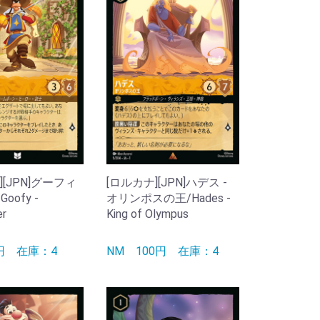
][JPN]グーフィ
[ロルカナ][JPN]ハデス -
Goofy -
オリンポスの王/Hades -
er
King of Olympus
0円
在庫：4
NM
100円
在庫：4