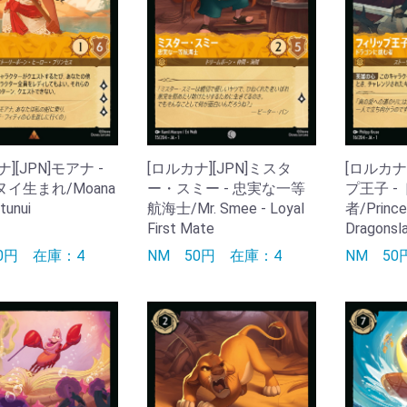
][JPN]モアナ -
[ロルカナ][JPN]ミスタ
[ロルカナ
イ生まれ/Moana
ー・スミー - 忠実な一等
プ王子 -
tunui
航海士/Mr. Smee - Loyal
者/Prince 
First Mate
Dragonsl
50円
在庫：4
NM
50円
在庫：4
NM
5