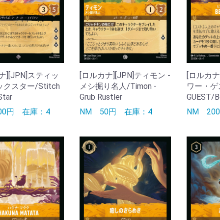
ナ][JPN]スティッ
[ロルカナ][JPN]ティモン -
[ロルカナ
ックスター/Stitch
メシ掘り名人/Timon -
ワー・ゲスト
Star
Grub Rustler
GUEST/Be
400円
在庫：4
NM
50円
在庫：4
NM
2