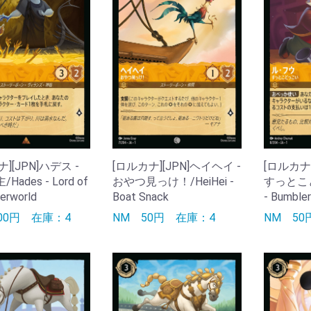
][JPN]ハデス -
[ロルカナ][JPN]ヘイヘイ -
[ロルカナ]
ades - Lord of
おやつ見っけ！/HeiHei -
すっとこど
erworld
Boat Snack
- Bumbler
200円
在庫：4
NM
50円
在庫：4
NM
5