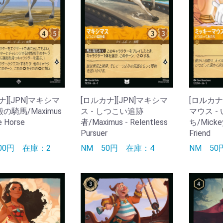
ナ][JPN]マキシマ
[ロルカナ][JPN]マキシマ
[ロルカナ
殿の騎馬/Maximus
ス - しつこい追跡
マウス -
e Horse
者/Maximus - Relentless
ち/Mickey
Pursuer
Friend
100円
在庫：2
NM
50円
在庫：4
NM
5