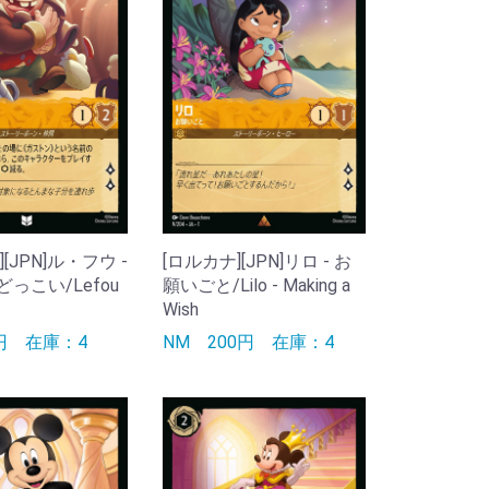
[JPN]ル・フウ -
[ロルカナ][JPN]リロ - お
っこい/Lefou
願いごと/Lilo - Making a
Wish
0円
在庫：4
NM
200円
在庫：4