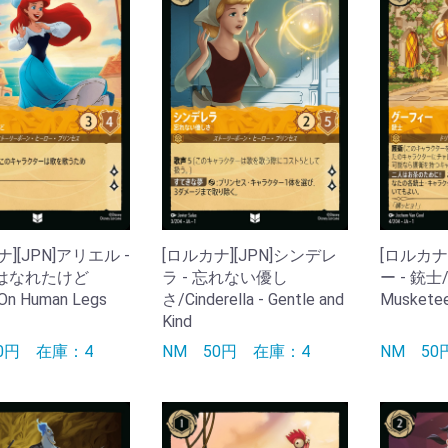
][JPN]アリエル -
[ロルカナ][JPN]シンデレ
[ロルカナ
はなれたけど
ラ - 忘れない優し
ー - 銃士/
- On Human Legs
さ/Cinderella - Gentle and
Muskete
Kind
50円
在庫：4
NM
50円
在庫：4
NM
5