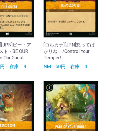
][JPN]ビー・ア
[ロルカナ][JPN]怒ってば
 - BE OUR
かりね！/Control Your
 Our Guest
Temper!
00円
在庫：4
NM
50円
在庫：4