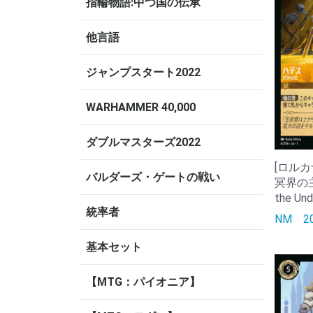
指輪物語:中つ国の伝承
他言語
ジャンプスタート2022
WARHAMMER 40,000
ダブルマスターズ2022
[ロルカナ
バルダーズ・ゲートの戦い
冥界の主/H
the Und
統率者
NM
基本セット
【MTG：パイオニア】