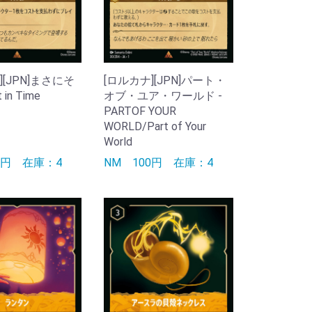
][JPN]まさにそ
[ロルカナ][JPN]パート・
in Time
オブ・ユア・ワールド -
PARTOF YOUR
WORLD/Part of Your
World
00円
在庫：4
NM
100円
在庫：4