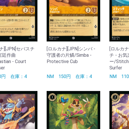
ナ][JPN]セバスチ
[ロルカナ][JPN]シンバ -
[ロルカナ
 宮廷作曲
守護者の片鱗/Simba -
チ - お
tian - Court
Protective Cub
ー/Stitch 
er
Surfer
50円
在庫：4
NM
150円
在庫：4
NM
11