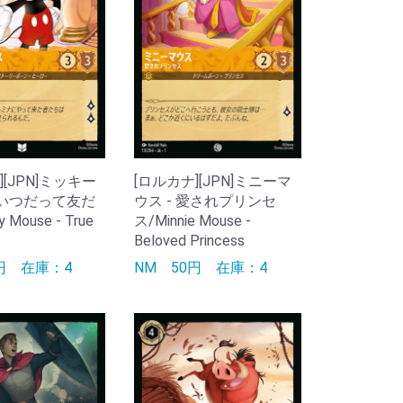
][JPN]ミッキー
[ロルカナ][JPN]ミニーマ
 いつだって友だ
ウス - 愛されプリンセ
 Mouse - True
ス/Minnie Mouse -
Beloved Princess
0円
在庫：4
NM
50円
在庫：4