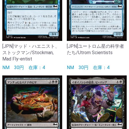
[JPN]マッド・ハエニスト、
[JPN]ユートロム星の科学者
ストックマン/Stockman,
たち/Utrom Scientists
Mad Fly-entist
NM
30円
在庫：4
NM
30円
在庫：4