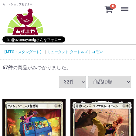
カードショップあずまや
Menu
0
【MTG：スタンダード】
ミュータント タートルズ
コモン
67
件
の商品がみつかりました。