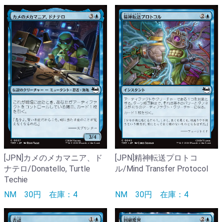
[JPN]カメのメカマニア、ド
[JPN]精神転送プロトコ
ナテロ/Donatello, Turtle
ル/Mind Transfer Protocol
Techie
NM
30円
在庫：4
NM
30円
在庫：4