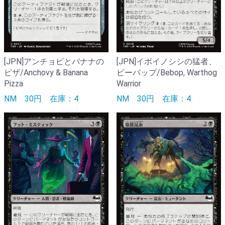
[JPN]アンチョビとバナナの
[JPN]イボイノシシの猛者、
ピザ/Anchovy & Banana
ビーバップ/Bebop, Warthog
Pizza
Warrior
NM
30円
在庫：4
NM
30円
在庫：4