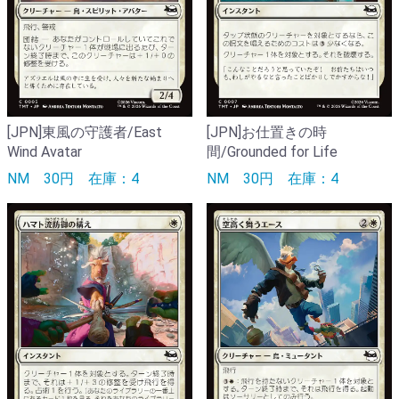
[JPN]東風の守護者/East
[JPN]お仕置きの時
Wind Avatar
間/Grounded for Life
NM
30円
在庫：4
NM
30円
在庫：4