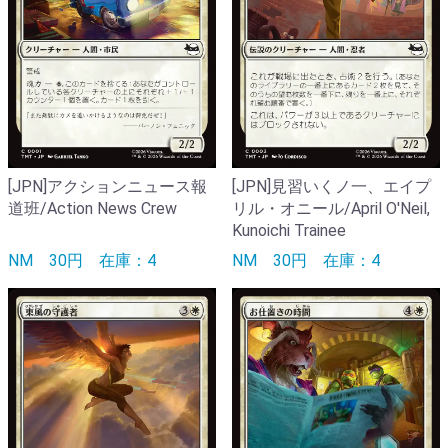
[JPN]アクションニュース報
[JPN]見習いくノ一、エイプ
道班/Action News Crew
リル・オニール/April O'Neil,
Kunoichi Trainee
NM
30円
在庫：4
NM
30円
在庫：4