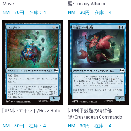
Move
盟/Uneasy Alliance
NM
30円
在庫：4
NM
30円
在庫：4
[JPN]ハエボット/Buzz Bots
[JPN]甲殻類の特殊部
隊/Crustacean Commando
NM
30円
在庫：4
NM
30円
在庫：4