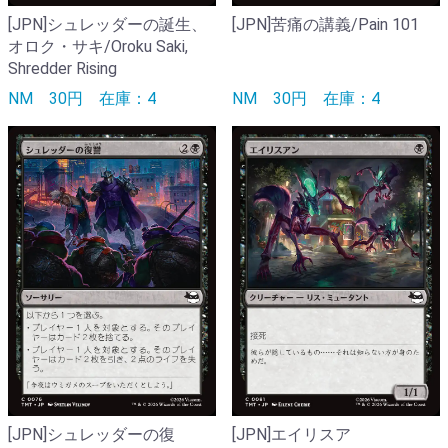
[JPN]シュレッダーの誕生、
[JPN]苦痛の講義/Pain 101
オロク・サキ/Oroku Saki,
Shredder Rising
NM
30円
在庫：4
NM
30円
在庫：4
[JPN]シュレッダーの復
[JPN]エイリスア