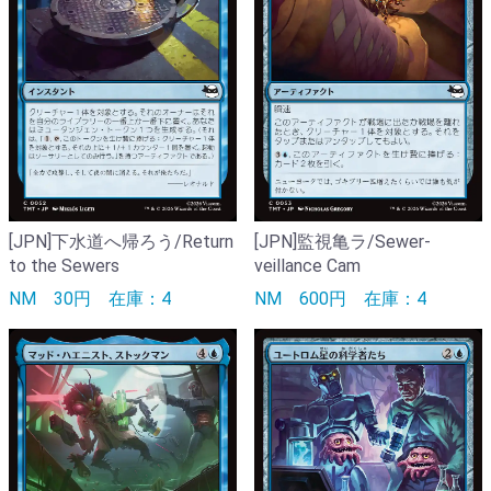
[JPN]下水道へ帰ろう/Return
[JPN]監視亀ラ/Sewer-
to the Sewers
veillance Cam
NM
30円
在庫：4
NM
600円
在庫：4