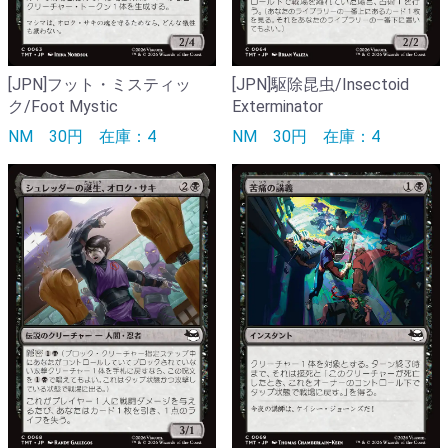
[JPN]フット・ミスティッ
[JPN]駆除昆虫/Insectoid
ク/Foot Mystic
Exterminator
NM
30円
在庫：4
NM
30円
在庫：4