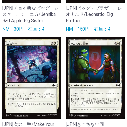
[JPN]チョイ悪なビッグ・シ
[JPN]ビッグ・ブラザー、レ
スター、ジェニカ/Jennika,
オナルド/Leonardo, Big
Bad Apple Big Sister
Brother
NM
30円
在庫：4
NM
150円
在庫：4
[JPN]次の一手/Make Your
[JPN]ぎこちない同