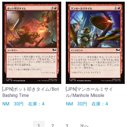
[JPN]ボット叩きタイム/Bot
[JPN]マンホールミサイ
Bashing Time
ル/Manhole Missile
NM
30円
在庫：4
NM
30円
在庫：4
1
2
3
次へ