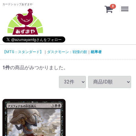
カードショップあずまや
Menu
0
【MTG：スタンダード】
ダスクモーン：戦慄の館
統率者
1
件
の商品がみつかりました。