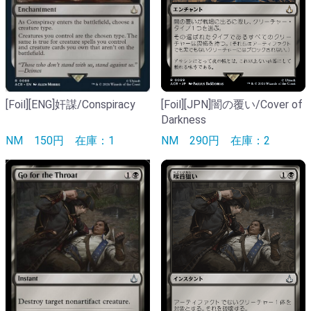
[Foil][ENG]奸謀/Conspiracy
[Foil][JPN]闇の覆い/Cover of
Darkness
NM
150円
在庫：1
NM
290円
在庫：2