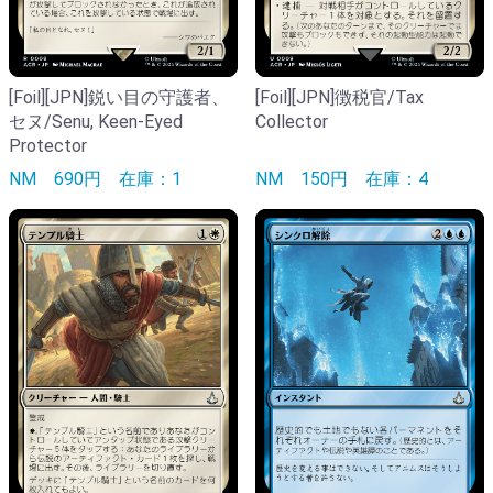
[Foil][JPN]鋭い目の守護者、
[Foil][JPN]徴税官/Tax
セヌ/Senu, Keen-Eyed
Collector
Protector
NM
690円
在庫：1
NM
150円
在庫：4