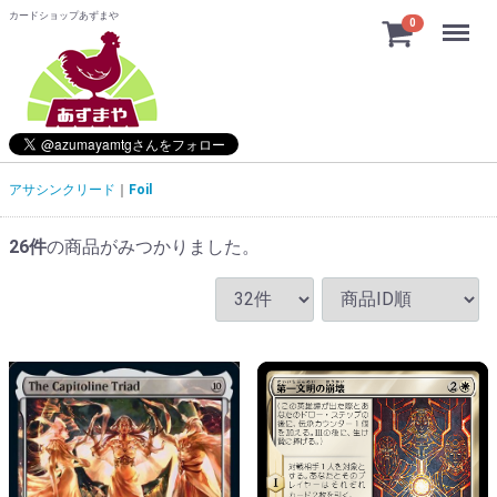
カードショップあずまや
Menu
0
アサシンクリード
Foil
26
件
の商品がみつかりました。