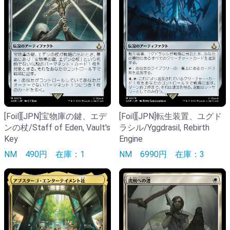
[Foil][JPN]宝物庫の鍵、エデ
[Foil][JPN]転生装置、ユグド
ンの杖/Staff of Eden, Vault's
ラシル/Yggdrasil, Rebirth
Key
Engine
NM
490円
在庫：1
NM
6990円
在庫：3