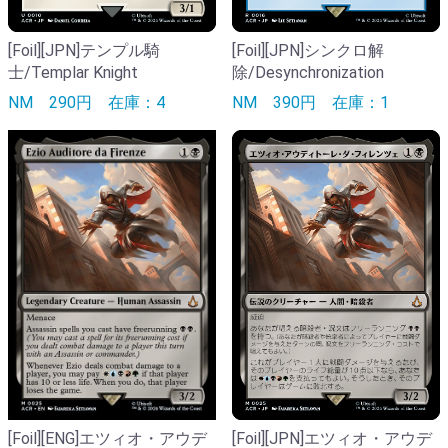
[Foil][JPN]テンプル騎
[Foil][JPN]シンクロ解
士/Templar Knight
除/Desynchronization
NM
290円
在庫：4
NM
390円
在庫：1
[Foil][ENG]エツィオ・アウデ
[Foil][JPN]エツィオ・アウデ