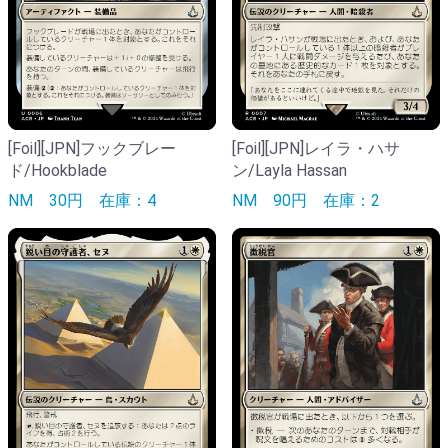
[Foil][JPN]フックブレー
[Foil][JPN]レイラ・ハサ
ド/Hookblade
ン/Layla Hassan
NM
30円
在庫：4
NM
90円
在庫：2