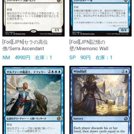
[Foil][JPN]セラの高位
[Foil][JPN]記憶の
僧/Serra Ascendant
壁/Mnemonic Wall
NM
4990円
在庫：1
SP
90円
在庫：1