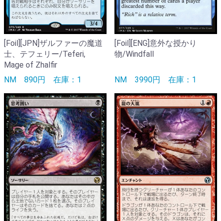
[Foil][JPN]ザルファーの魔道
[Foil][ENG]意外な授かり
士、テフェリー/Teferi,
物/Windfall
Mage of Zhalfir
NM
890円
在庫：1
NM
3990円
在庫：1