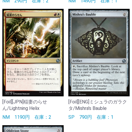
NM
290円
在庫：2
NM
1490円
在庫：1
[Foil][JPN]稲妻のらせ
[Foil][ENG]ミシュラのガラク
ん/Lightning Helix
タ/Mishra's Bauble
NM
1190円
在庫：2
SP
790円
在庫：1