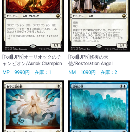
[Foil][JPN]オーリオックのチ
[Foil][JPN]修復の天
ャンピオン/Auriok Champion
使/Restoration Angel
MP
9990円
在庫：1
NM
1090円
在庫：2