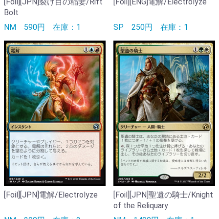
[Foil][JPN]裂け目の稲妻/Rift
[Foil][ENG]電解/Electrolyze
Bolt
NM
590円
在庫：1
SP
250円
在庫：1
[Foil][JPN]電解/Electrolyze
[Foil][JPN]聖遺の騎士/Knight
of the Reliquary