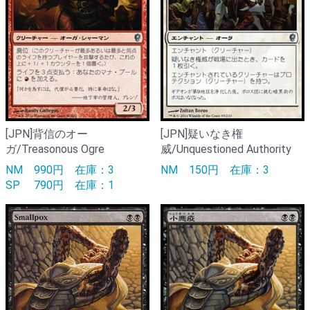
[JPN]背信のオー
[JPN]疑いなき権
ガ/Treasonous Ogre
威/Unquestioned Authority
NM
990円
在庫：3
NM
150円
在庫：3
SP
790円
在庫：1