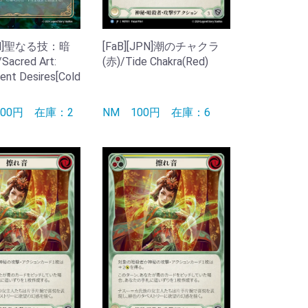
JPN]聖なる技：暗
[FaB][JPN]潮のチャクラ
cred Art:
(赤)/Tide Chakra(Red)
ent Desires[Cold
000円
在庫：2
NM
100円
在庫：6