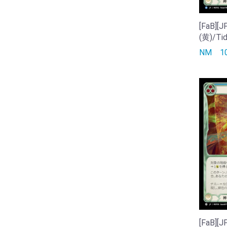
[FaB]
(黄)/Tid
NM
[FaB]