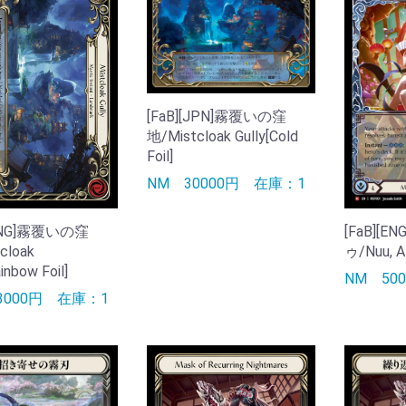
[FaB][JPN]霧覆いの窪
地/Mistcloak Gully[Cold
Foil]
NM
30000円
在庫：1
[FaB][
[ENG]霧覆いの窪
ゥ/Nuu, Al
cloak
inbow Foil]
NM
5
3000円
在庫：1