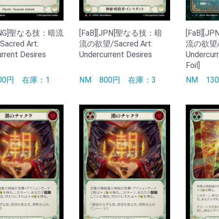
[FaB][
[ENG]聖なる技：暗流
[FaB][JPN]聖なる技：暗
流の欲望/Sa
cred Art:
流の欲望/Sacred Art:
Undercurr
rrent Desires
Undercurrent Desires
Foil]
NM
13
900円
在庫：1
NM
800円
在庫：3