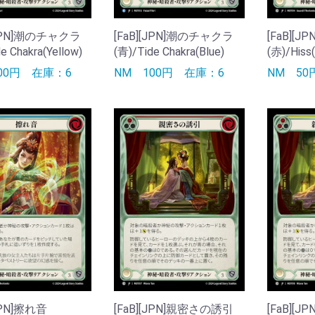
[JPN]潮のチャクラ
[FaB][JPN]潮のチャクラ
[FaB][J
e Chakra(Yellow)
(青)/Tide Chakra(Blue)
(赤)/Hiss
100円
在庫：6
NM
100円
在庫：6
NM
5
[JPN]擦れ音
[FaB][JPN]親密さの誘引
[FaB][