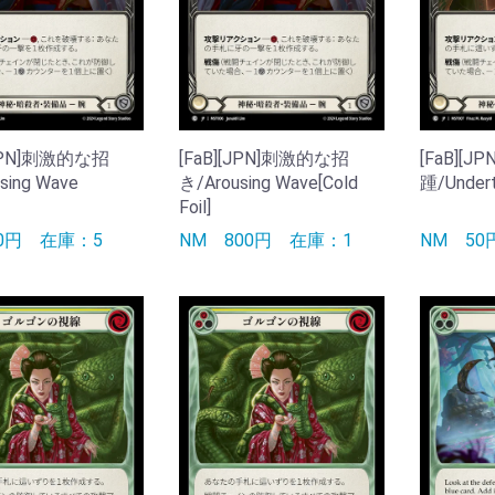
[JPN]刺激的な招
[FaB][JPN]刺激的な招
[FaB][
sing Wave
き/Arousing Wave[Cold
踵/Undert
Foil]
50円
在庫：5
NM
800円
在庫：1
NM
5