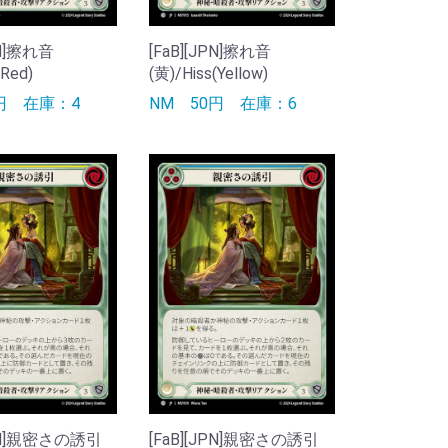
PN]擦れ音
[FaB][JPN]擦れ音
(Red)
(黄)/Hiss(Yellow)
0円
在庫：4
NM
50円
在庫：6
JPN]親密さの誘引
[FaB][JPN]親密さの誘引