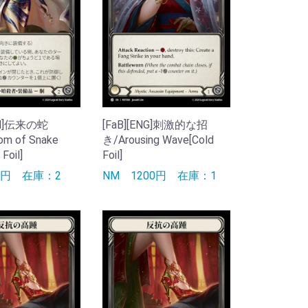
JPN]伝来の蛇
[FaB][ENG]刺激的な招
om of Snake
き/Arousing Wave[Cold
Foil]
Foil]
00円
在庫：2
NM
1200円
在庫：1