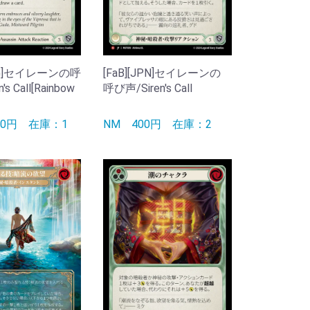
ENG]セイレーンの呼
[FaB][JPN]セイレーンの
's Call[Rainbow
呼び声/Siren's Call
00円
在庫：1
NM
400円
在庫：2