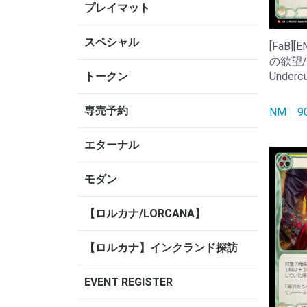
プレイマット
スペシャル
[FaB]
の欲望/Sa
Undercu
トークン
専売予約
NM
エターナル
モダン
【ロルカナ/LORCANA】
【ロルカナ】インクランド探訪
EVENT REGISTER