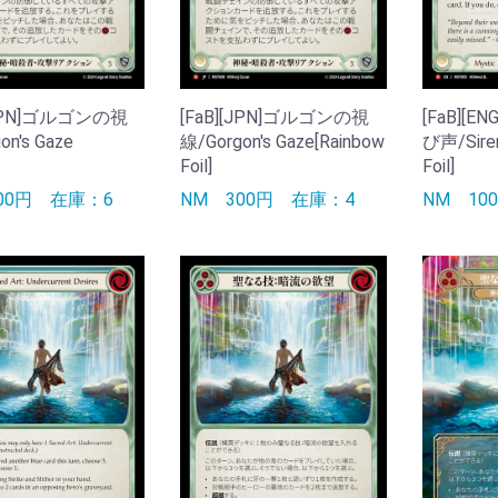
[JPN]ゴルゴンの視
[FaB][JPN]ゴルゴンの視
[FaB][
on's Gaze
線/Gorgon's Gaze[Rainbow
び声/Siren
Foil]
Foil]
300円
在庫：6
NM
300円
在庫：4
NM
10