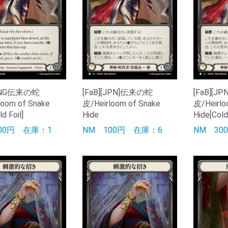
[ENG伝来の蛇
[FaB][JPN]伝来の蛇
[FaB][
loom of Snake
皮/Heirloom of Snake
皮/Heirlo
d Foil]
Hide
Hide[Cold 
600円
在庫：1
NM
100円
在庫：6
NM
3