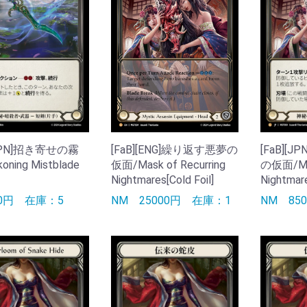
[JPN]招き寄せの霧
[FaB][
[FaB][ENG]繰り返す悪夢の
oning Mistblade
の仮面/Mas
仮面/Mask of Recurring
Nightmare
Nightmares[Cold Foil]
50円
在庫：5
NM
85
NM
25000円
在庫：1