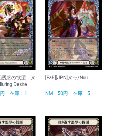
ENG]誘惑の欲望、ヌ
[FaB][JPN]ヌゥ/Nuu
luring Desire
00円
在庫：1
NM
50円
在庫：5