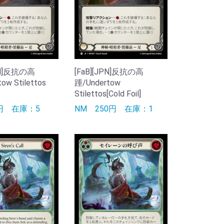
JPN]反抗の高
[FaB][JPN]反抗の高
ow Stilettos
踵/Undertow
Stilettos[Cold Foil]
0円
在庫：5
NM
250円
在庫：1