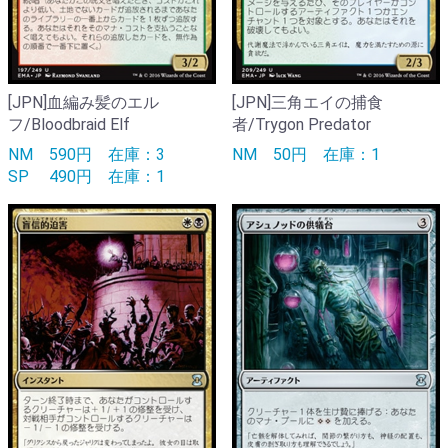
[JPN]血編み髪のエル
[JPN]三角エイの捕食
フ/Bloodbraid Elf
者/Trygon Predator
NM
590円
在庫：3
NM
50円
在庫：1
SP
490円
在庫：1