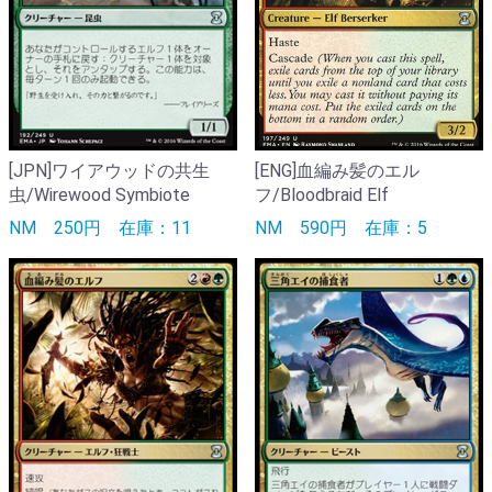
[JPN]ワイアウッドの共生
[ENG]血編み髪のエル
虫/Wirewood Symbiote
フ/Bloodbraid Elf
NM
250円
在庫：11
NM
590円
在庫：5