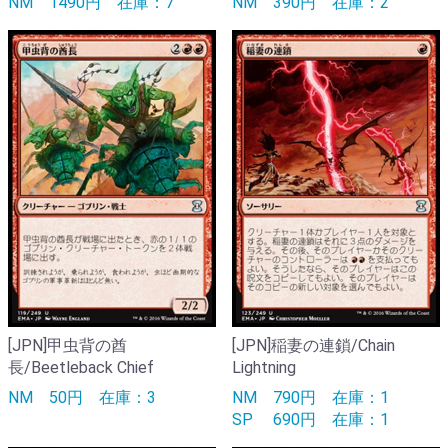
NM
1490円
在庫：7
NM
390円
在庫：2
[JPN]甲虫背の酋
[JPN]稲妻の連鎖/Chain
長/Beetleback Chief
Lightning
NM
50円
在庫：3
NM
790円
在庫：1
SP
690円
在庫：1