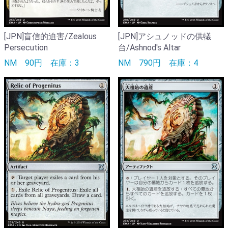
[JPN]盲信的迫害/Zealous
[JPN]アシュノッドの供犠
Persecution
台/Ashnod's Altar
NM
90円
在庫：3
NM
790円
在庫：4