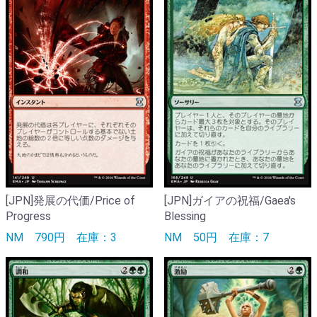
[JPN]発展の代価/Price of
[JPN]ガイアの祝福/Gaea's
Progress
Blessing
NM
790円
在庫：3
NM
50円
在庫：7