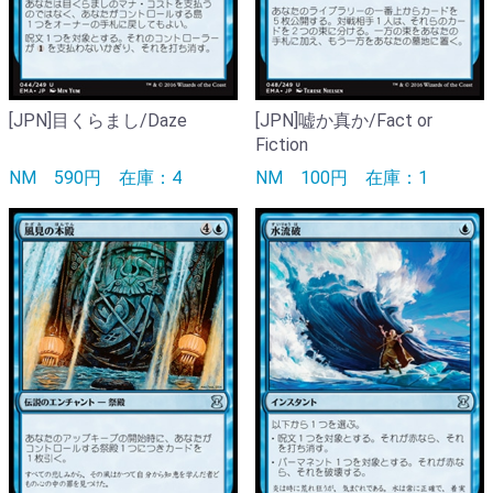
[JPN]目くらまし/Daze
[JPN]嘘か真か/Fact or
Fiction
NM
590円
在庫：4
NM
100円
在庫：1