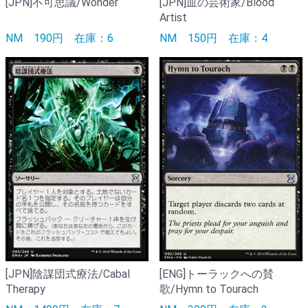
[JPN]不可思議/Wonder
[JPN]血の芸術家/Blood
Artist
NM
190円
在庫：6
NM
150円
在庫：4
[JPN]陰謀団式療法/Cabal
[ENG]トーラックへの賛
Therapy
歌/Hymn to Tourach