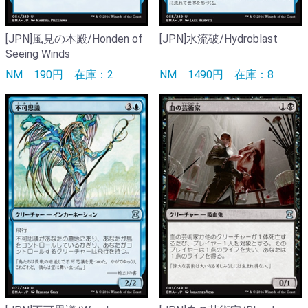
[JPN]風見の本殿/Honden of
[JPN]水流破/Hydroblast
Seeing Winds
NM
190円
在庫：2
NM
1490円
在庫：8