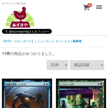
カードショップあずまや
Menu
0
【MTG：スタンダード】
ミュータント タートルズ
統率者
11
件
の商品がみつかりました。