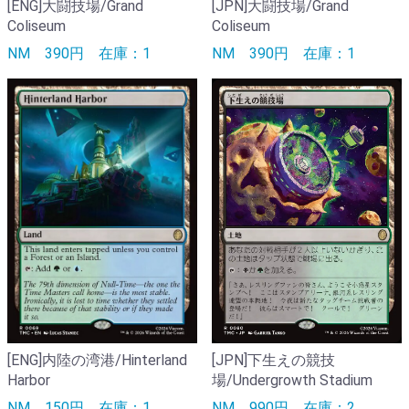
[ENG]大闘技場/Grand
[JPN]大闘技場/Grand
Coliseum
Coliseum
NM
390円
在庫：1
NM
390円
在庫：1
[ENG]内陸の湾港/Hinterland
[JPN]下生えの競技
Harbor
場/Undergrowth Stadium
NM
150円
在庫：1
NM
990円
在庫：2