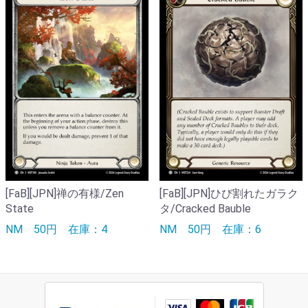
[FaB][JPN]禅の有様/Zen
[FaB][JPN]ひび割れたガラク
State
タ/Cracked Bauble
NM
50円
在庫：4
NM
50円
在庫：6