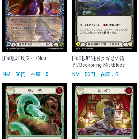
[FaB][JPN]ヌゥ/Nuu
[FaB][JPN]招き寄せの霧
刃/Beckoning Mistblade
NM
50円
在庫：5
NM
50円
在庫：5