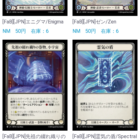
[FaB][JPN]エニグマ/Enigma
[FaB][JPN]ゼン/Zen
NM
50円
在庫：6
NM
50円
在庫：6
[FaB][JPN]先祖の綴れ織りの
[FaB][JPN]霊気の盾/Spectral