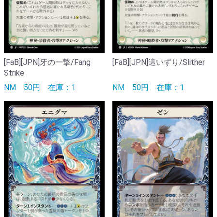
[FaB][JPN]牙の一撃/Fang
[FaB][JPN]這いずり/Slither
Strike
NM
50円
在庫：1
NM
50円
在庫：1