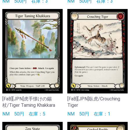
NM
500円
在庫：3
NM
500円
在庫：3
[FaB][JPN]虎手懐けの錫
[FaB][JPN]臥虎/Crouching
杖/Tiger Taming Khakkara
Tiger
NM
50円
在庫：5
NM
50円
在庫：1