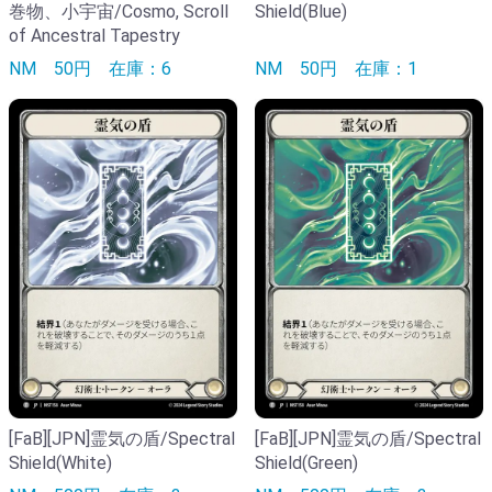
巻物、小宇宙/Cosmo, Scroll
Shield(Blue)
of Ancestral Tapestry
NM
50円
在庫：6
NM
50円
在庫：1
[FaB][JPN]霊気の盾/Spectral
[FaB][JPN]霊気の盾/Spectral
Shield(White)
Shield(Green)