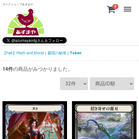
カードショップあずまや
Menu
0
【FaB】Flesh and Blood
霧隠の秘境
Token
14
件
の商品がみつかりました。