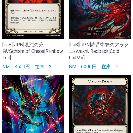
[FaB][JPN]混沌の分
[FaB][JPN]赤背蜘蛛のアラク
裂/Schism of Chaos[Rainbow
ニ/Arakni, Redback[Cold
Foil]
FoilMV]
NM
4500円
在庫：2
NM
6000円
在庫：1