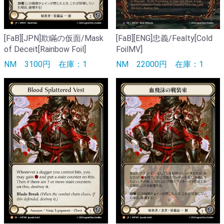
[FaB][JPN]欺瞞の仮面/Mask
[FaB][ENG]忠義/Fealty[Cold
of Deceit[Rainbow Foil]
FoilMV]
NM
3100円
在庫：1
NM
22000円
在庫：1