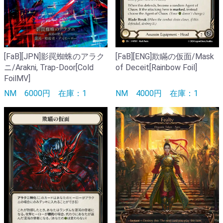
[FaB][JPN]影罠蜘蛛のアラク
[FaB][ENG]欺瞞の仮面/Mask
ニ/Arakni, Trap-Door[Cold
of Deceit[Rainbow Foil]
FoilMV]
NM
6000円
在庫：1
NM
4000円
在庫：1