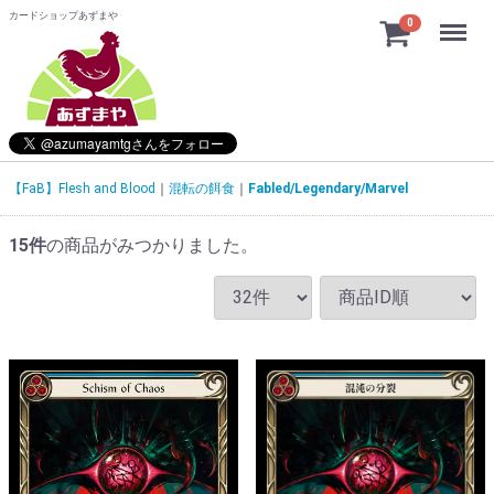
カードショップあずまや
Menu
0
【FaB】Flesh and Blood
混転の餌食
Fabled/Legendary/Marvel
15
件
の商品がみつかりました。