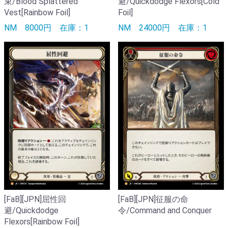
束/Blood Splattered
避/Quickdodge Flexors[Cold
Vest[Rainbow Foil]
Foil]
NM
8000円
在庫：1
NM
24000円
在庫：1
[FaB][JPN]屈性回
[FaB][JPN]征服の命
避/Quickdodge
令/Command and Conquer
Flexors[Rainbow Foil]