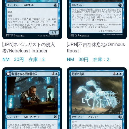
[JPN]ネベルガストの侵入
[JPN]不吉な休息地/Ominous
者/Nebelgast Intruder
Roost
NM
30円
在庫：2
NM
30円
在庫：2