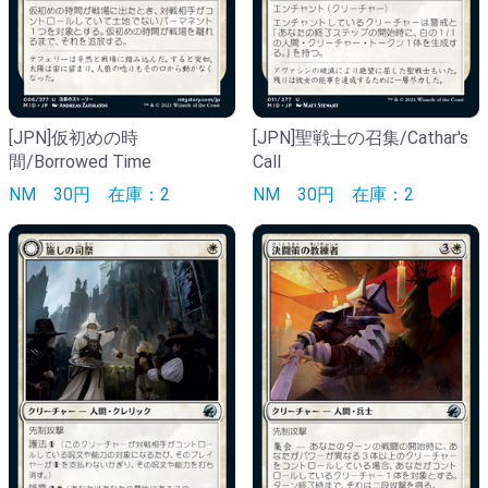
[JPN]仮初めの時
[JPN]聖戦士の召集/Cathar's
間/Borrowed Time
Call
NM
30円
在庫：2
NM
30円
在庫：2