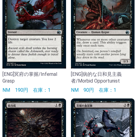
[ENG]冥府の掌握/Infernal
[ENG]病的な日和見主義
Grasp
者/Morbid Opportunist
NM
190円
在庫：1
NM
90円
在庫：1