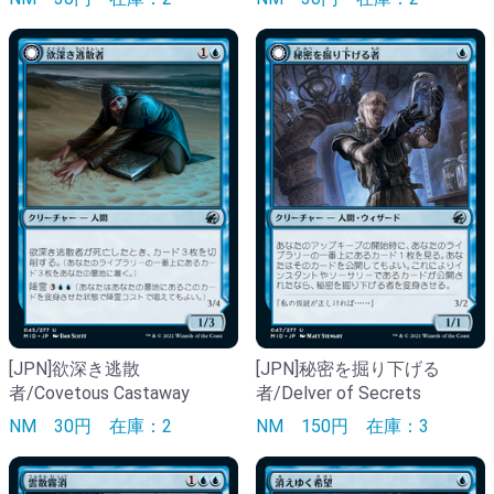
[JPN]欲深き逃散
[JPN]秘密を掘り下げる
者/Covetous Castaway
者/Delver of Secrets
NM
30円
在庫：2
NM
150円
在庫：3