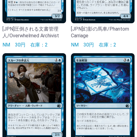
[JPN]圧倒される文書管理
[JPN]幻影の馬車/Phantom
人/Overwhelmed Archivist
Carriage
NM
30円
在庫：2
NM
30円
在庫：2