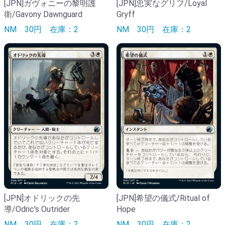
[JPN]ガヴォニーの黎明護
[JPN]忠実なグリフ/Loyal
衛/Gavony Dawnguard
Gryff
NM
30円
在庫：2
NM
30円
在庫：2
[JPN]オドリックの先
[JPN]希望の儀式/Ritual of
導/Odric's Outrider
Hope
NM
30円
在庫：2
NM
30円
在庫：2