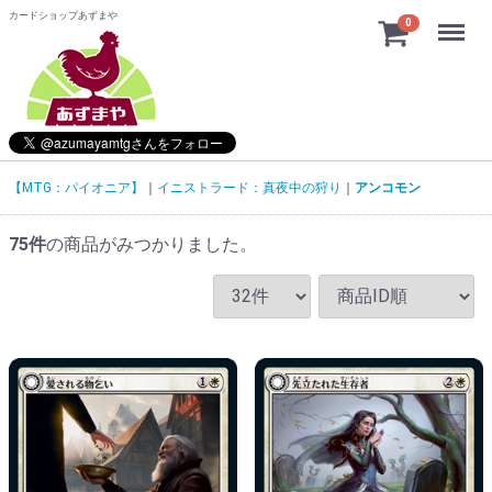
カードショップあずまや
Menu
0
【MTG：パイオニア】
イニストラード：真夜中の狩り
アンコモン
75
件
の商品がみつかりました。