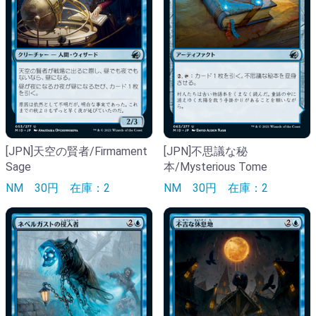
[JPN]天空の賢者/Firmament
[JPN]不思議な秘
Sage
本/Mysterious Tome
NM
30円
在庫：2
NM
30円
在庫：2