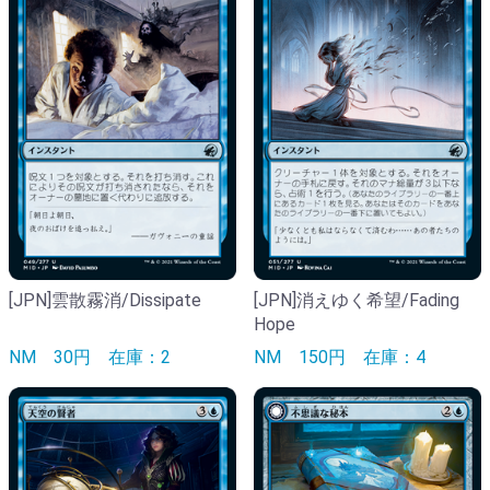
[JPN]雲散霧消/Dissipate
[JPN]消えゆく希望/Fading
Hope
NM
30円
在庫：2
NM
150円
在庫：4