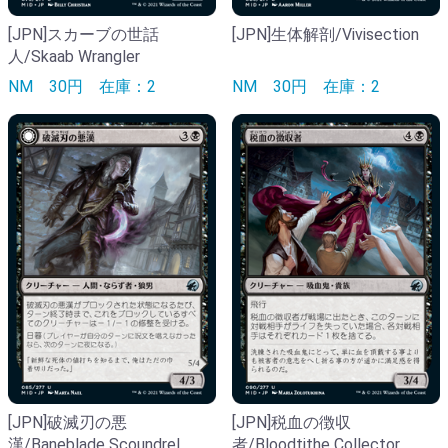
[JPN]スカーブの世話
[JPN]生体解剖/Vivisection
人/Skaab Wrangler
NM
30円
在庫：2
NM
30円
在庫：2
[JPN]破滅刃の悪
[JPN]税血の徴収
漢/Baneblade Scoundrel
者/Bloodtithe Collector