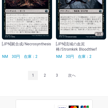
[JPN]屍合成/Necrosynthesis
[JPN]流城の血泥
棒/Stromkirk Bloodthief
NM
30円
在庫：2
NM
30円
在庫：2
1
2
3
次へ