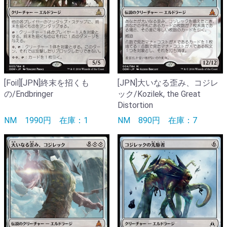
[Foil][JPN]終末を招くも
[JPN]大いなる歪み、コジレ
の/Endbringer
ック/Kozilek, the Great
Distortion
NM
1990円
在庫：1
NM
890円
在庫：7