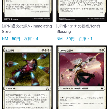
[JPN]鑽火の輝き/Immolating
[JPN]イオナの祝福/Iona's
Glare
Blessing
NM
50円
在庫：4
NM
30円
在庫：1