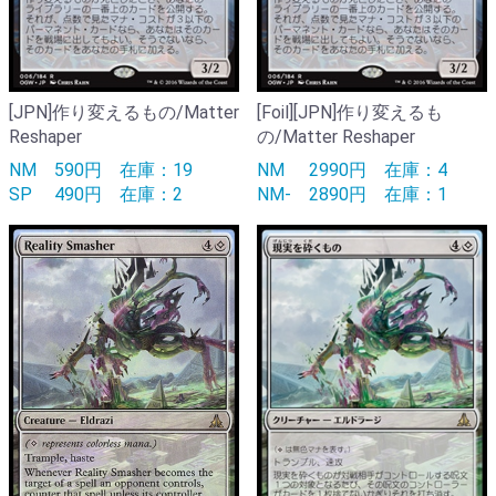
[JPN]作り変えるもの/Matter
[Foil][JPN]作り変えるも
Reshaper
の/Matter Reshaper
NM
590円
在庫：19
NM
2990円
在庫：4
SP
490円
在庫：2
NM-
2890円
在庫：1