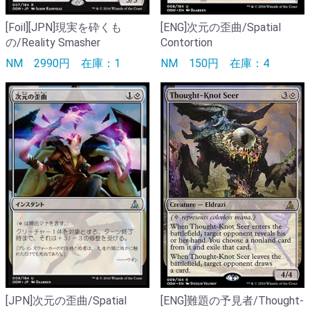
[Foil][JPN]現実を砕くも
[ENG]次元の歪曲/Spatial
の/Reality Smasher
Contortion
NM
2990円
在庫：1
NM
150円
在庫：4
[JPN]次元の歪曲/Spatial
[ENG]難題の予見者/Thought-