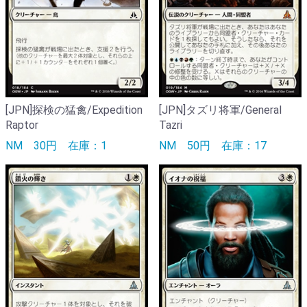
[JPN]探検の猛禽/Expedition
[JPN]タズリ将軍/General
Raptor
Tazri
NM
30円
在庫：1
NM
50円
在庫：17