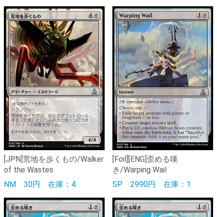
[JPN]荒地を歩くもの/Walker
[Foil][ENG]歪める嘆
of the Wastes
き/Warping Wail
NM
30円
在庫：4
SP
2990円
在庫：1