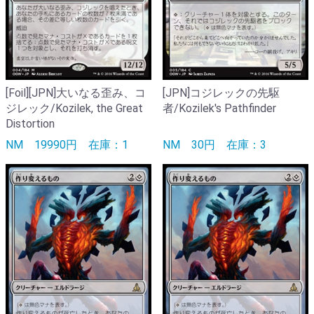
[Foil][JPN]大いなる歪み、コ
[JPN]コジレックの先駆
ジレック/Kozilek, the Great
者/Kozilek's Pathfinder
Distortion
NM
19990円
在庫：1
NM
30円
在庫：3