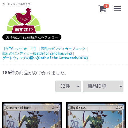
カードショップあずまや
Menu
0
【MTG：パイオニア】
戦乱のゼンディカーブロック
戦乱のゼンディカー(Battle for Zendikar/BFZ)
ゲートウォッチの誓い(Oath of the Gatewatch/OGW)
186
件
の商品がみつかりました。