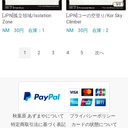
[JPN]孤立領域/Isolation
[JPN]コーの空登り/Kor Sky
Zone
Climber
NM
30円
在庫：1
NM
30円
在庫：2
1
2
3
4
5
次へ
秋葉原 あずまやについて
プライバシーポリシー
特定商取引法に基づく表記
カードの状態について