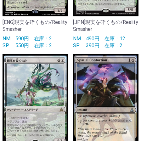
[ENG]現実を砕くもの/Reality
[JPN]現実を砕くもの/Reality
Smasher
Smasher
NM
590円
在庫：2
NM
490円
在庫：12
SP
550円
在庫：2
SP
390円
在庫：2