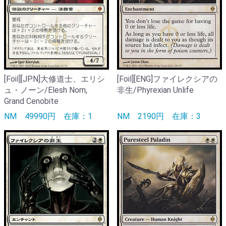
[Foil][JPN]大修道士、エリシ
[Foil][ENG]ファイレクシアの
ュ・ノーン/Elesh Norn,
非生/Phyrexian Unlife
Grand Cenobite
NM
49990円
在庫：1
NM
2190円
在庫：3