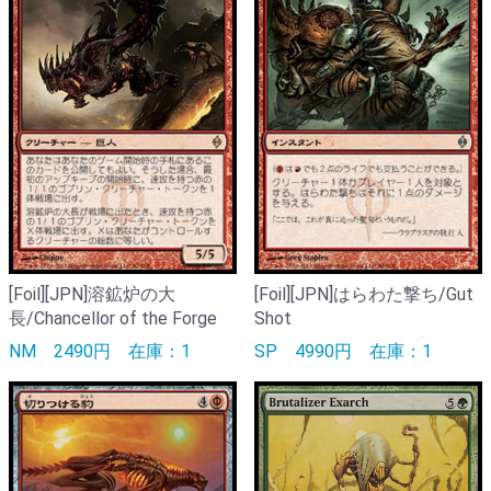
[Foil][JPN]溶鉱炉の大
[Foil][JPN]はらわた撃ち/Gut
長/Chancellor of the Forge
Shot
NM
2490円
在庫：1
SP
4990円
在庫：1