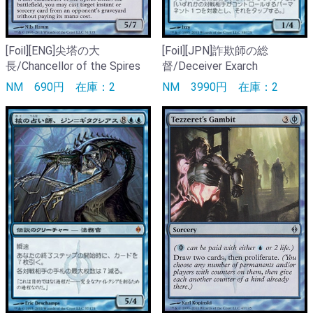
[Foil][ENG]尖塔の大
[Foil][JPN]詐欺師の総
長/Chancellor of the Spires
督/Deceiver Exarch
NM
690円
在庫：2
NM
3990円
在庫：2