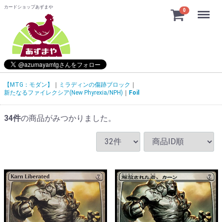
カードショップあずまや
Menu
0
【MTG：モダン】
ミラディンの傷跡ブロック
新たなるファイレクシア(New Phyrexia/NPH)
Foil
34
件
の商品がみつかりました。