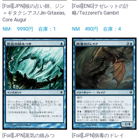
[Foil][JPN]核の占い師、ジン
[Foil][ENG]テゼレットの計
＝ギタクシアス/Jin-Gitaxias,
略/Tezzeret's Gambit
Core Augur
NM-
9990円
在庫：1
NM
490円
在庫：4
[Foil][JPN]蒸気の絡みつ
[Foil][JPN]病毒のドレイ