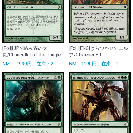
[Foil][JPN]絡み森の大
[Foil][ENG]ぎらつかせのエル
長/Chancellor of the Tangle
フ/Glistener Elf
NM-
1990円
在庫：2
NM
1190円
在庫：1