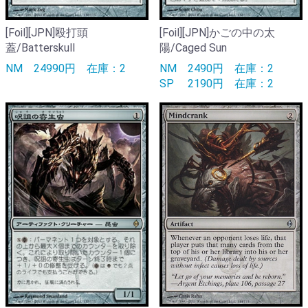
[Foil][JPN]殴打頭
[Foil][JPN]かごの中の太
蓋/Batterskull
陽/Caged Sun
NM
24990円
在庫：2
NM
2490円
在庫：2
SP
2190円
在庫：2