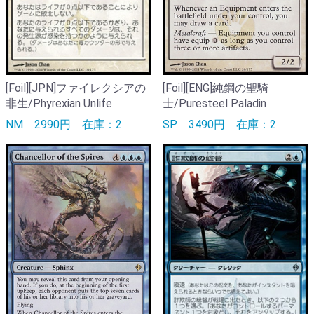
[Foil][JPN]ファイレクシアの
[Foil][ENG]純鋼の聖騎
非生/Phyrexian Unlife
士/Puresteel Paladin
NM
2990円
在庫：2
SP
3490円
在庫：2