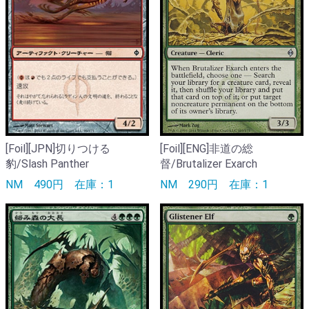
[Foil][JPN]切りつける
[Foil][ENG]非道の総
豹/Slash Panther
督/Brutalizer Exarch
NM
490円
在庫：1
NM
290円
在庫：1