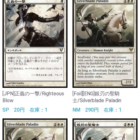
[JPN]正義の一撃/Righteous
[Foil][ENG]銀刃の聖騎
Blow
士/Silverblade Paladin
SP
20円
在庫：1
NM
290円
在庫：1