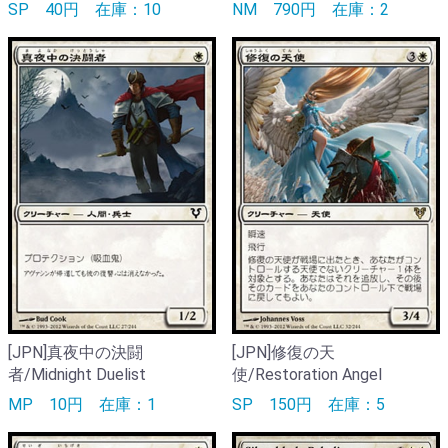
SP
40円
在庫：10
NM
790円
在庫：2
[JPN]真夜中の決闘
[JPN]修復の天
者/Midnight Duelist
使/Restoration Angel
MP
10円
在庫：1
SP
150円
在庫：5