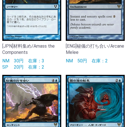
[JPN]材料集め/Amass the
[ENG]秘儀の打ち合い/Arcane
Components
Melee
NM
30円
在庫：3
NM
50円
在庫：2
SP
20円
在庫：2