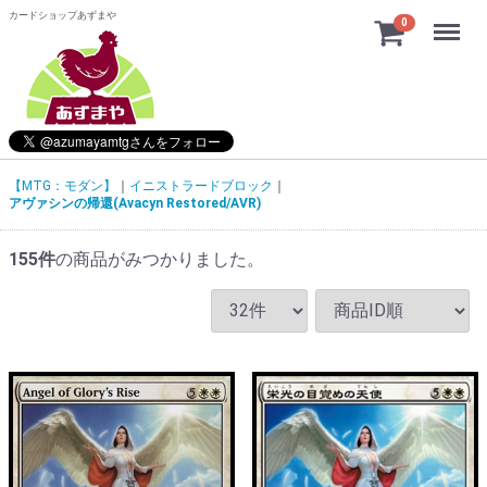
カードショップあずまや
Menu
0
【MTG：モダン】
イニストラードブロック
アヴァシンの帰還(Avacyn Restored/AVR)
155
件
の商品がみつかりました。