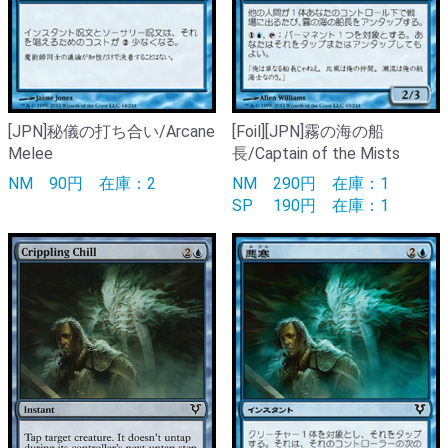
[JPN]秘儀の打ち合い/Arcane
[Foil][JPN]霧の海の船
Melee
長/Captain of the Mists
NM
90円
在庫：2
NM
290円
在庫：1
SP
190円
在庫：1