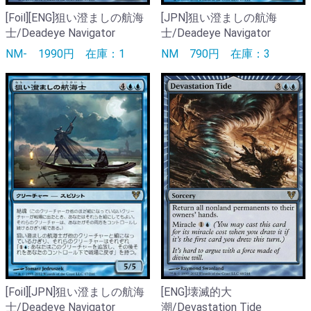
[Foil][ENG]狙い澄ましの航海
[JPN]狙い澄ましの航海
士/Deadeye Navigator
士/Deadeye Navigator
NM-
1990円
在庫：1
NM
790円
在庫：3
[Foil][JPN]狙い澄ましの航海
[ENG]壊滅的大
士/Deadeye Navigator
潮/Devastation Tide