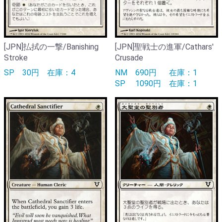
[JPN]払拭の一撃/Banishing
[JPN]聖戦士の進軍/Cathars'
Stroke
Crusade
SP
30円
在庫：4
NM
690円
在庫：1
SP
1090円
在庫：1