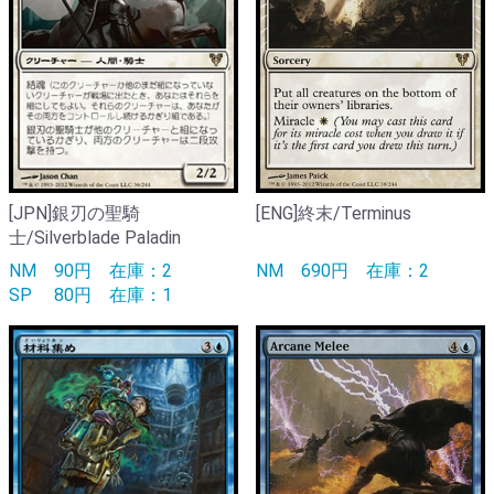
[JPN]銀刃の聖騎
[ENG]終末/Terminus
士/Silverblade Paladin
NM
90円
在庫：2
NM
690円
在庫：2
SP
80円
在庫：1