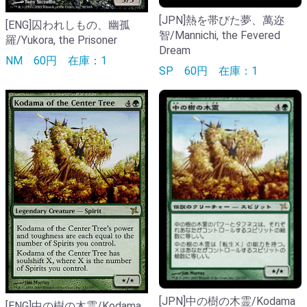
[JPN]熱を帯びた夢、萬迩
[ENG]囚われしもの、幽孤
智/Mannichi, the Fevered
羅/Yukora, the Prisoner
Dream
NM
60円
在庫：1
SP
60円
在庫：1
[JPN]中の樹の木霊/Kodama
[ENG]中の樹の木霊/Kodama