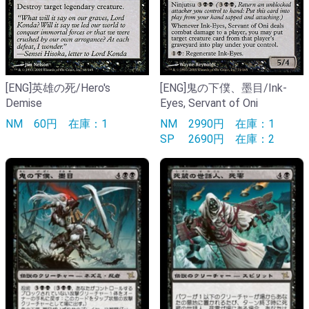
[ENG]英雄の死/Hero's
[ENG]鬼の下僕、墨目/Ink-
Demise
Eyes, Servant of Oni
NM
60円
在庫：1
NM
2990円
在庫：1
SP
2690円
在庫：2