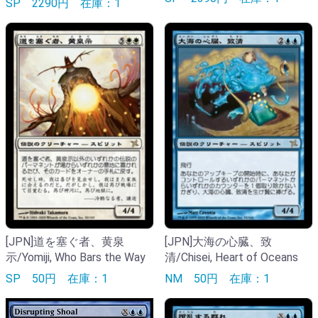
SP
2290円
在庫：1
[JPN]道を塞ぐ者、黄泉
[JPN]大海の心臓、致
示/Yomiji, Who Bars the Way
清/Chisei, Heart of Oceans
SP
50円
在庫：1
NM
50円
在庫：1