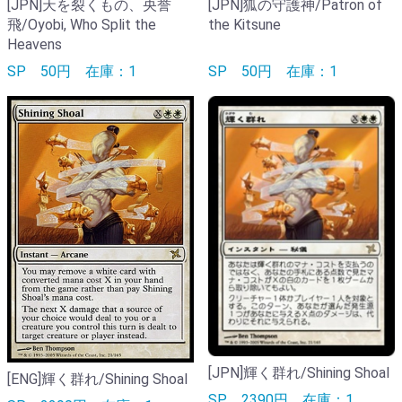
[JPN]天を裂くもの、央誉
[JPN]狐の守護神/Patron of
飛/Oyobi, Who Split the
the Kitsune
Heavens
SP
50円
在庫：1
SP
50円
在庫：1
[JPN]輝く群れ/Shining Shoal
[ENG]輝く群れ/Shining Shoal
SP
2390円
在庫：1