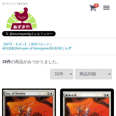
カードショップあずまや
Menu
0
【MTG：モダン】
神河ブロック
神河謀叛(Betrayers of Kamigawa/BK/BOK)
レア
38
件
の商品がみつかりました。