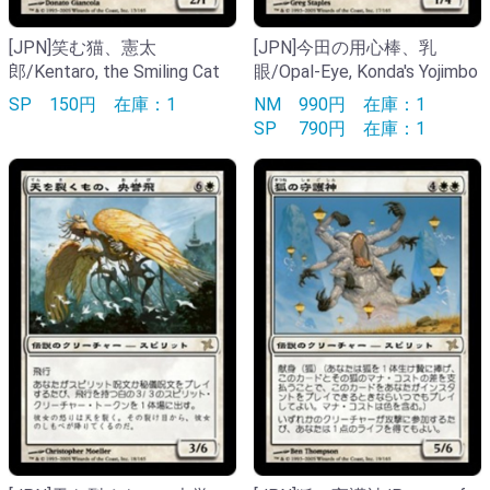
[JPN]笑む猫、憲太
[JPN]今田の用心棒、乳
郎/Kentaro, the Smiling Cat
眼/Opal-Eye, Konda's Yojimbo
SP
150円
在庫：1
NM
990円
在庫：1
SP
790円
在庫：1