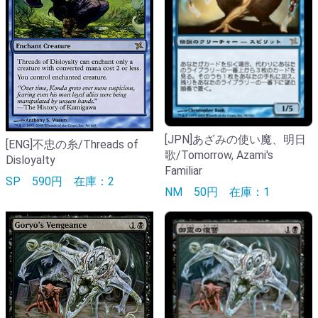
[JPN]あざみの使い魔、明日
[ENG]不忠の糸/Threads of
歌/Tomorrow, Azami's
Disloyalty
Familiar
SP
590円
在庫：2
NM
50円
在庫：1