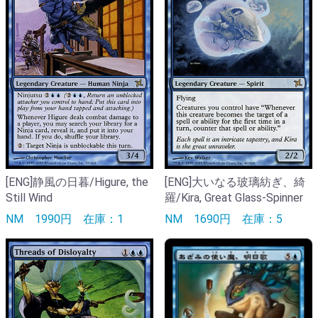
[ENG]静風の日暮/Higure, the
[ENG]大いなる玻璃紡ぎ、綺
Still Wind
羅/Kira, Great Glass-Spinner
NM
1990円
在庫：1
NM
1690円
在庫：5