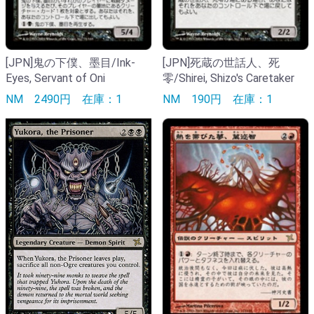
[JPN]鬼の下僕、墨目/Ink-
[JPN]死蔵の世話人、死
Eyes, Servant of Oni
零/Shirei, Shizo's Caretaker
NM
2490円
在庫：1
NM
190円
在庫：1