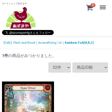
カードショップあずまや
Menu
0
【FaB】Flesh and Blood
ArcaneRising 1st
Rainbow Foil(M,R,C)
1
件
の商品がみつかりました。