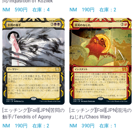
問/Inquisition of Kozilek
NM
590円
在庫：4
NM
190円
在庫：2
[エッチング][Foil][JPN]苦悶の
[エッチング][Foil][JPN]混沌の
触手/Tendrils of Agony
ねじれ/Chaos Warp
NM
190円
在庫：2
NM
390円
在庫：1