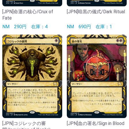
[JPN]命運の核心/Crux of
[JPN]暗黒の儀式/Dark Ritual
Fate
NM
290円
在庫：4
NM
690円
在庫：1
[JPN]コジレックの審
[JPN]血の署名/Sign in Blood