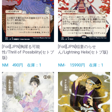
[Foil][JPN]胸躍る可能
[Foil][JPN]稲妻のらせ
性/Thrill of Possibility(セトブ
ん/Lightning Helix(セトブ版)
版)
NM
490円
在庫：1
NM-
15990円
在庫：1