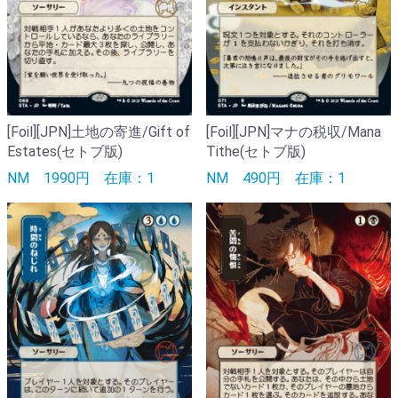
[Foil][JPN]土地の寄進/Gift of
[Foil][JPN]マナの税収/Mana
Estates(セトブ版)
Tithe(セトブ版)
NM
1990円
在庫：1
NM
490円
在庫：1