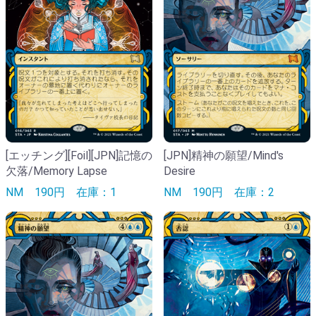
[エッチング][Foil][JPN]記憶の
[JPN]精神の願望/Mind's
欠落/Memory Lapse
Desire
NM
190円
在庫：1
NM
190円
在庫：2