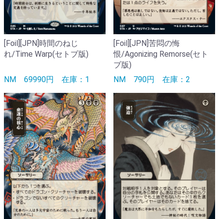
[Foil][JPN]時間のねじ
[Foil][JPN]苦悶の悔
れ/Time Warp(セトブ版)
恨/Agonizing Remorse(セト
ブ版)
NM
69990円
在庫：1
NM
790円
在庫：2