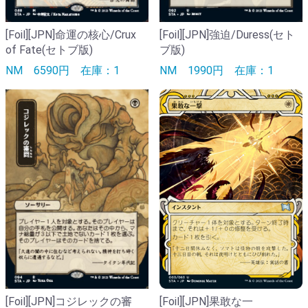
[Foil][JPN]命運の核心/Crux
[Foil][JPN]強迫/Duress(セト
of Fate(セトブ版)
ブ版)
NM
6590円
在庫：1
NM
1990円
在庫：1
[Foil][JPN]コジレックの審
[Foil][JPN]果敢な一