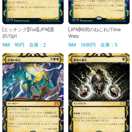
[エッチング][Foil][JPN]選
[JPN]時間のねじれ/Time
択/Opt
Warp
NM
90円
在庫：2
NM
1690円
在庫：5