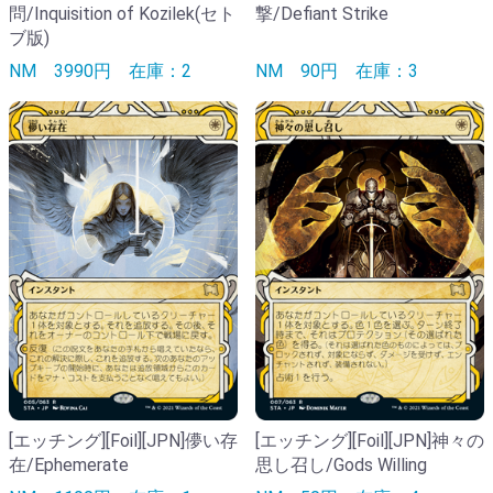
問/Inquisition of Kozilek(セト
撃/Defiant Strike
ブ版)
NM
3990円
在庫：2
NM
90円
在庫：3
[エッチング][Foil][JPN]儚い存
[エッチング][Foil][JPN]神々の
在/Ephemerate
思し召し/Gods Willing