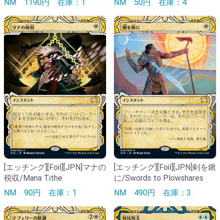
NM
1190円
在庫：1
NM
50円
在庫：4
[エッチング][Foil][JPN]マナの
[エッチング][Foil][JPN]剣を鍬
税収/Mana Tithe
に/Swords to Plowshares
NM
90円
在庫：1
NM
490円
在庫：3