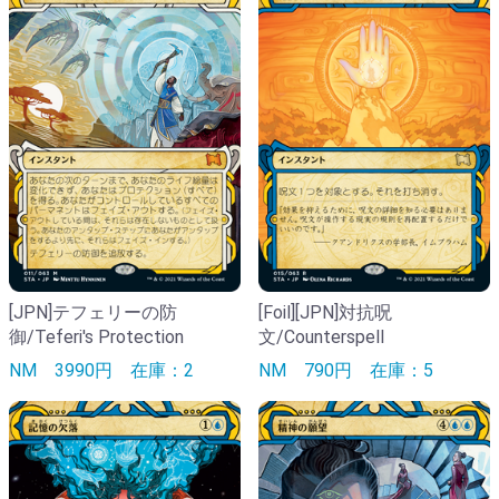
[JPN]テフェリーの防
[Foil][JPN]対抗呪
御/Teferi's Protection
文/Counterspell
NM
3990円
在庫：2
NM
790円
在庫：5