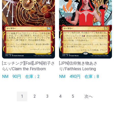
[エッチング][Foil][JPN]初子さ
[JPN]信仰無き物あさ
らい/Claim the Firstborn
り/Faithless Looting
NM
90円
在庫：2
NM
490円
在庫：8
1
2
3
4
5
次へ