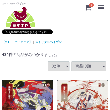
カードショップあずまや
Menu
0
【MTG：パイオニア】
ストリクスヘイヴン
434
件
の商品がみつかりました。