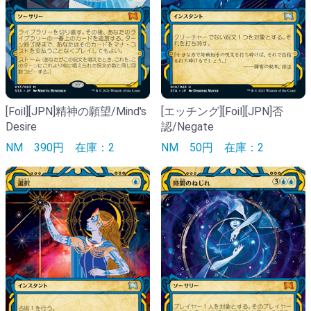
[Foil][JPN]精神の願望/Mind's
[エッチング][Foil][JPN]否
Desire
認/Negate
NM
390円
在庫：2
NM
50円
在庫：2