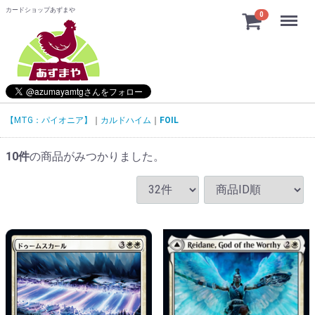
カードショップあずまや
Menu
0
【MTG：パイオニア】
カルドハイム
FOIL
10
件
の商品がみつかりました。