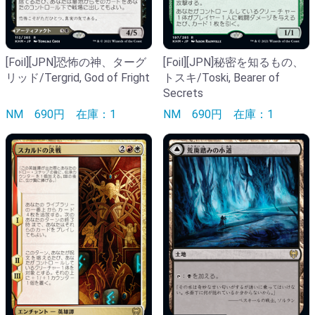
[Foil][JPN]恐怖の神、ターグ
[Foil][JPN]秘密を知るもの、
リッド/Tergrid, God of Fright
トスキ/Toski, Bearer of
Secrets
NM
690円
在庫：1
NM
690円
在庫：1