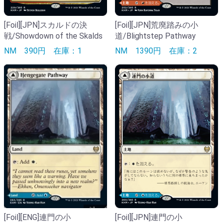
[Foil][JPN]スカルドの決
[Foil][JPN]荒廃踏みの小
戦/Showdown of the Skalds
道/Blightstep Pathway
NM
390円
在庫：1
NM
1390円
在庫：2
[Foil][ENG]連門の小
[Foil][JPN]連門の小