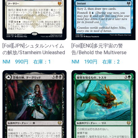
[Foil][ENG]多元宇宙の警
[Foil][JPN]シュタルンハイム
告/Behold the Multiverse
の解放/Starnheim Unleashed
NM
190円
在庫：2
NM
990円
在庫：1