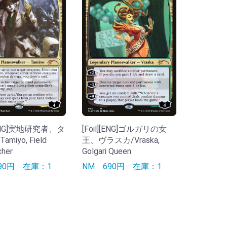
][ENG]実地研究者、タ
[Foil][ENG]ゴルガリの女
miyo, Field
王、ヴラスカ/Vraska,
cher
Golgari Queen
790円
在庫：1
NM
690円
在庫：1