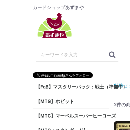
カードショップあずまや
特殊セ
【FaB】マスタリーパック：戦士（準備中）
【MTG】ホビット
2
件
の
【MTG】マーベルスーパーヒーローズ