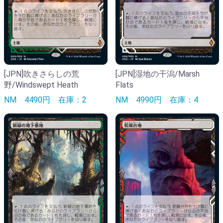
[JPN]吹きさらしの荒
[JPN]湿地の干潟/Marsh
野/Windswept Heath
Flats
NM
4490円
在庫：2
NM
4990円
在庫：4