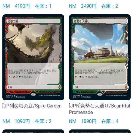
NM
4190円
在庫：1
NM
2490円
在庫：2
[JPN]尖塔の庭/Spire Garden
[JPN]豪勢な大通り/Bountiful
Promenade
NM
1890円
在庫：2
NM
1890円
在庫：4