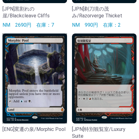
[JPN]黒割れの
[JPN]剃刀境の茂
崖/Blackcleave Cliffs
み/Razorverge Thicket
NM
2690円
在庫：7
NM
990円
在庫：2
[ENG]変遷の泉/Morphic Pool
[JPN]特別観覧室/Luxury
Suite