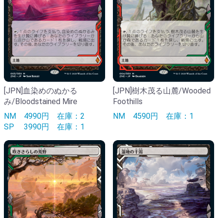
[JPN]血染めのぬかる
[JPN]樹木茂る山麓/Wooded
み/Bloodstained Mire
Foothills
NM
4990円
在庫：2
NM
4590円
在庫：1
SP
3990円
在庫：1