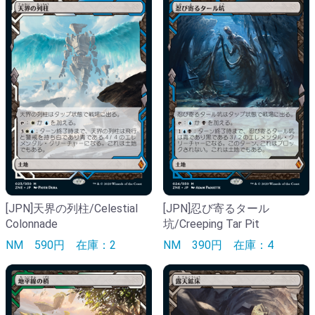
[JPN]天界の列柱/Celestial
[JPN]忍び寄るタール
Colonnade
坑/Creeping Tar Pit
NM
590円
在庫：2
NM
390円
在庫：4