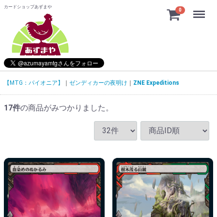
カードショップあずまや
Menu
0
【MTG：パイオニア】
ゼンディカーの夜明け
ZNE Expeditions
17
件
の商品がみつかりました。