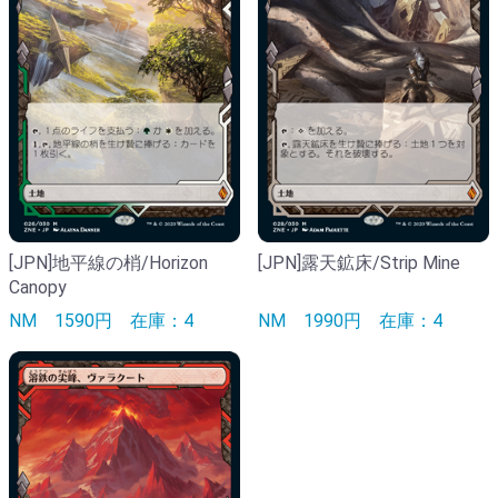
[JPN]地平線の梢/Horizon
[JPN]露天鉱床/Strip Mine
Canopy
NM
1590円
在庫：4
NM
1990円
在庫：4