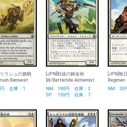
]バリラシュの旗騎
[JPN]戦波の錬金術
[JPN]毎
rush Banneret
師/Battletide Alchemist
Regimen
0円
在庫：1
NM
190円
在庫：3
NM
3
SP
150円
在庫：7