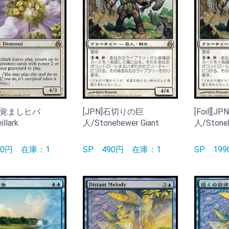
]目覚ましヒバ
[JPN]石切りの巨
[Foil][
llark
人/Stonehewer Giant
人/Stoneh
50円
在庫：1
SP
490円
在庫：1
SP
19