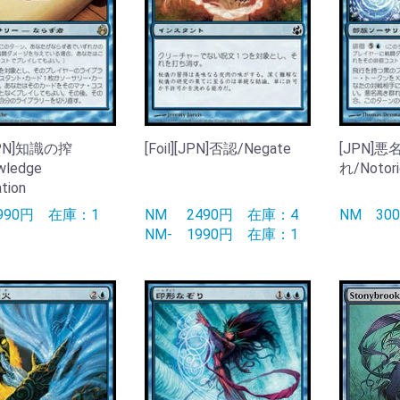
[JPN]知識の搾
[Foil][JPN]否認/Negate
[JPN]
wledge
れ/Notori
ation
990円
在庫：1
NM
2490円
在庫：4
NM
3
NM-
1990円
在庫：1