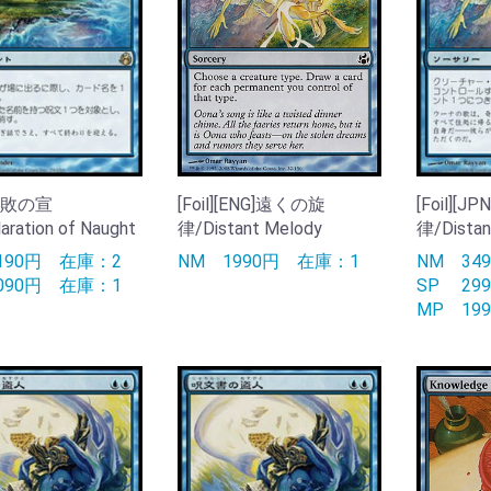
]失敗の宣
[Foil][ENG]遠くの旋
[Foil][
ration of Naught
律/Distant Melody
律/Distan
190円
在庫：2
NM
1990円
在庫：1
NM
34
090円
在庫：1
SP
29
MP
19