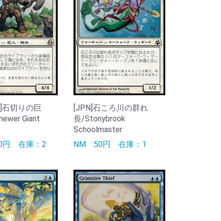
JPN]石切りの巨
[JPN]石ころ川の群れ
ewer Giant
長/Stonybrook
Schoolmaster
90円
在庫：2
NM
50円
在庫：1