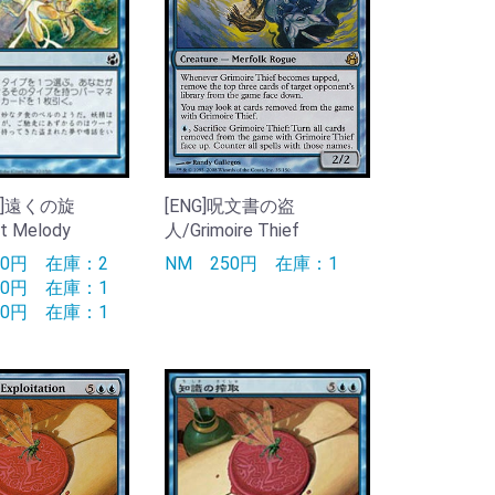
JPN]遠くの旋
[ENG]呪文書の盗
t Melody
人/Grimoire Thief
90円
在庫：2
NM
250円
在庫：1
90円
在庫：1
90円
在庫：1