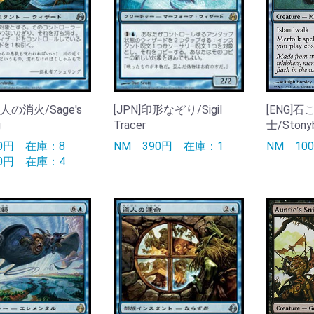
賢人の消火/Sage's
[JPN]印形なぞり/Sigil
[ENG]
g
Tracer
士/Stonyb
50円
在庫：8
NM
390円
在庫：1
NM
1
40円
在庫：4