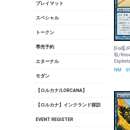
プレイマット
スペシャル
トークン
専売予約
[Foil]
取/Kno
Exploit
エターナル
NM
6
モダン
【ロルカナ/LORCANA】
【ロルカナ】インクランド探訪
EVENT REGISTER