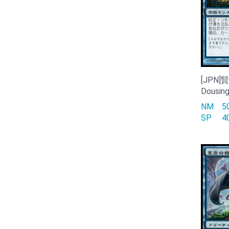
[JPN]
Dousin
NM
SP