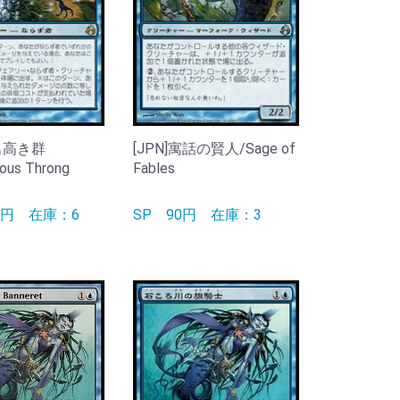
悪名高き群
[JPN]寓話の賢人/Sage of
ous Throng
Fables
00円
在庫：6
SP
90円
在庫：3