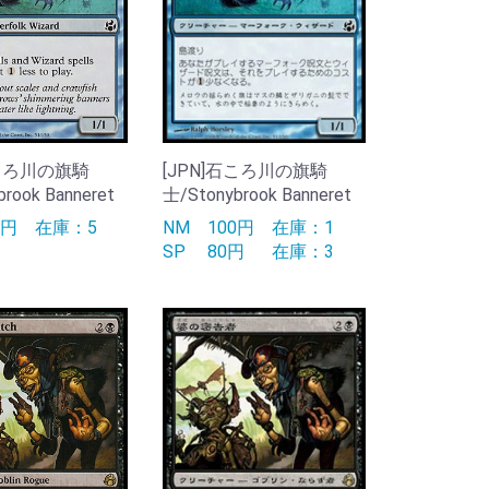
石ころ川の旗騎
[JPN]石ころ川の旗騎
rook Banneret
士/Stonybrook Banneret
00円
在庫：5
NM
100円
在庫：1
SP
80円
在庫：3