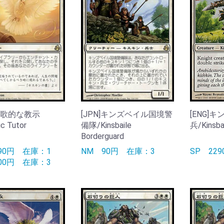
]牧歌的な教示
[JPN]キンズベイル国境警
[ENG]
ic Tutor
備隊/Kinsbaile
兵/Kinsbai
Borderguard
690円
在庫：1
NM
90円
在庫：3
SP
22
600円
在庫：3