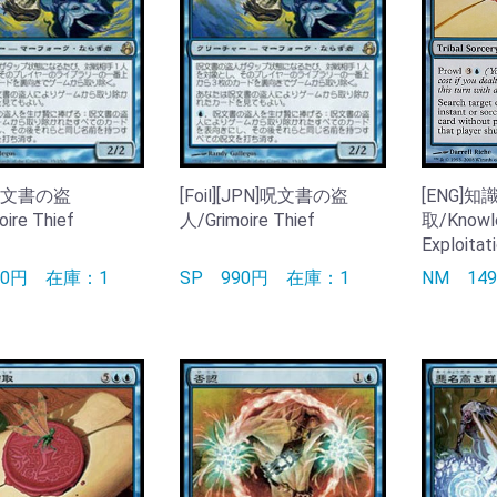
]呪文書の盗
[Foil][JPN]呪文書の盗
[ENG]知
ire Thief
人/Grimoire Thief
取/Knowl
Exploitat
50円
在庫：1
SP
990円
在庫：1
NM
14