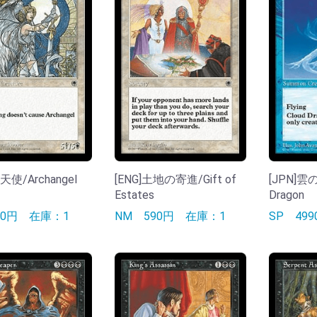
天使/Archangel
[ENG]土地の寄進/Gift of
[JPN]雲
Estates
Dragon
50円
在庫：1
NM
590円
在庫：1
SP
49