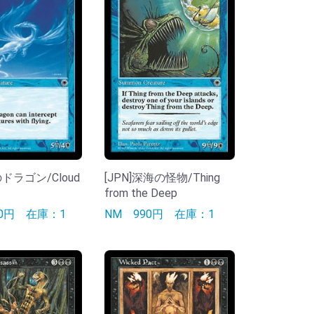
のドラゴン/Cloud
[JPN]深海の怪物/Thing
from the Deep
90円
在庫：1
NM
990円
在庫：1