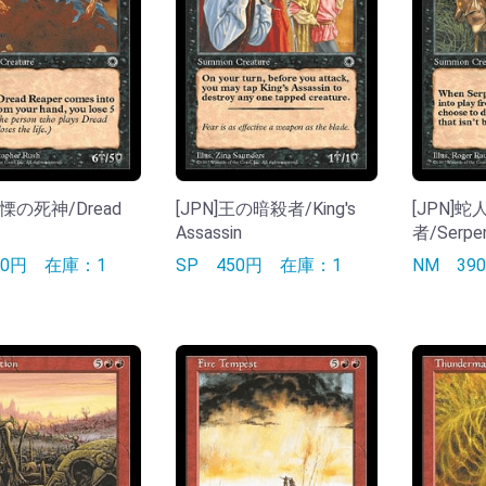
戦慄の死神/Dread
[JPN]王の暗殺者/King's
[JPN]
Assassin
者/Serpen
90円
在庫：1
SP
450円
在庫：1
NM
3