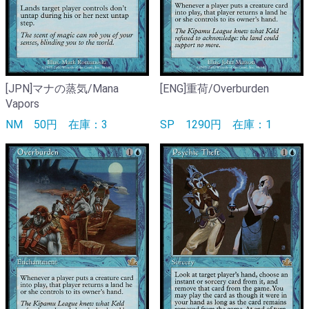
[JPN]マナの蒸気/Mana
[ENG]重荷/Overburden
Vapors
NM
50円
在庫：3
SP
1290円
在庫：1