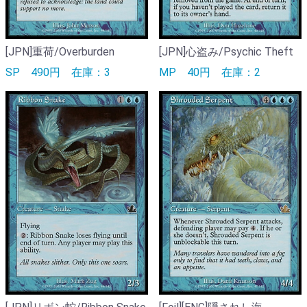
[JPN]重荷/Overburden
[JPN]心盗み/Psychic Theft
SP
490円
在庫：3
MP
40円
在庫：2