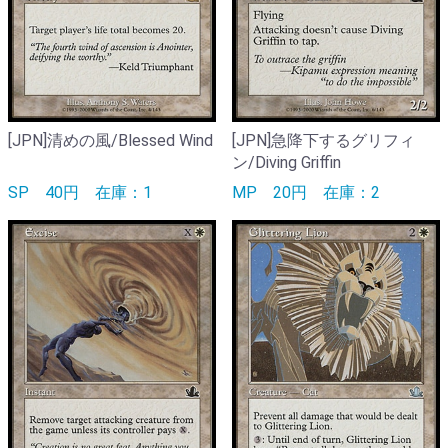
[JPN]清めの風/Blessed Wind
[JPN]急降下するグリフィ
ン/Diving Griffin
SP
40円
在庫：1
MP
20円
在庫：2