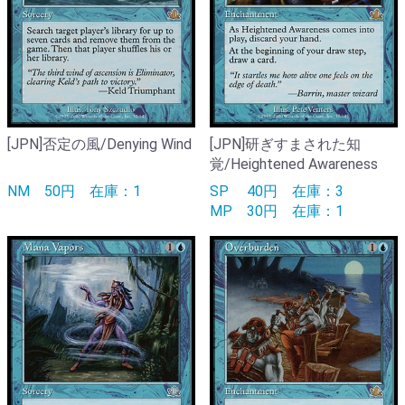
[JPN]否定の風/Denying Wind
[JPN]研ぎすまされた知
覚/Heightened Awareness
NM
50円
在庫：1
SP
40円
在庫：3
MP
30円
在庫：1