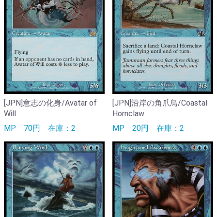
[JPN]意志の化身/Avatar of
[JPN]沿岸の角爪鳥/Coastal
Will
Hornclaw
MP
70円
在庫：2
MP
20円
在庫：2