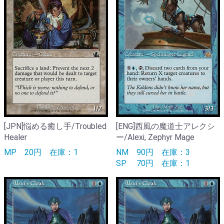
[JPN]悩める癒し手/Troubled
[ENG]西風の魔道士アレクシ
Healer
ー/Alexi, Zephyr Mage
MP
20円
在庫：1
NM
90円
在庫：3
SP
70円
在庫：1