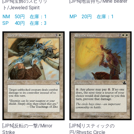
[JPN]宝飾のスピリッ
[JPN]地雷持ち/Mine Bearer
ト/Jeweled Spirit
NM
50円
在庫：1
MP
20円
在庫：1
SP
40円
在庫：3
[JPN]反転の一撃/Mirror
[JPN]リスティックの
Strike
円/Rhystic Circle