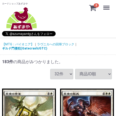
カードショップあずまや
Menu
0
【MTG：パイオニア】
ラヴニカへの回帰ブロック
ギルド門侵犯(Gatecrash/GTC)
183
件
の商品がみつかりました。