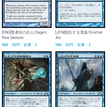
[ENG]賢者街の住人/Sage's
[JPN]散乱する電弧/Scatter
Row Denizen
Arc
NM
50円
在庫：3
NM
30円
在庫：2