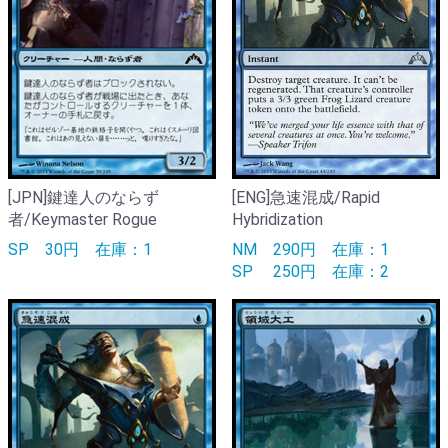
[JPN]鍵達人のならず
[ENG]急速混成/Rapid
者/Keymaster Rogue
Hybridization
SP
30円
在庫：1
NM
290円
在庫：1
SP
250円
在庫：2