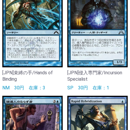
[JPN]束縛の手/Hands of
[JPN]侵入専門家/Incursion
Binding
Specialist
NM
30円
在庫：3
SP
30円
在庫：1