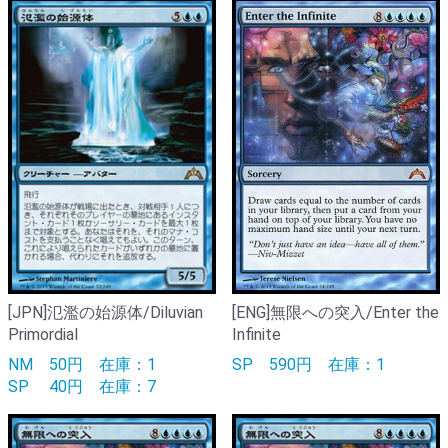
[JPN]氾濫の始源体/Diluvian
[ENG]無限への突入/Enter the
Primordial
Infinite
NM
50円
在庫：1
SP
590円
在庫：1
SP
40円
在庫：7