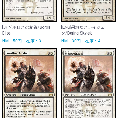
[JPN]ボロスの精鋭/Boros
[ENG]果敢なスカイジェ
Elite
ク/Daring Skyjek
NM
50円
在庫：3
NM
30円
在庫：4