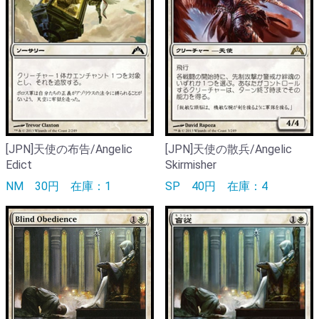
[JPN]天使の布告/Angelic
[JPN]天使の散兵/Angelic
Edict
Skirmisher
NM
30円
在庫：1
SP
40円
在庫：4