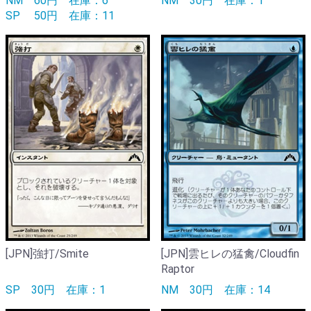
NM
60円
在庫：6
NM
30円
在庫：1
SP
50円
在庫：11
[JPN]強打/Smite
[JPN]雲ヒレの猛禽/Cloudfin
Raptor
SP
30円
在庫：1
NM
30円
在庫：14