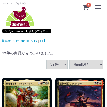
カードショップあずまや
Menu
0
統率者
Commander 2019
Foil
12
件
の商品がみつかりました。