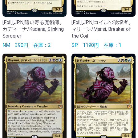
[Foil][JPN]這い寄る魔術師、
[Foil][JPN]コイルの破壊者、
カディーナ/Kadena, Slinking
マリーシ/Marisi, Breaker of
Sorcerer
the Coil
NM
390円
在庫：2
SP
1190円
在庫：1