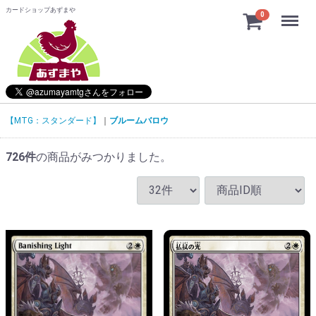
カードショップあずまや
Menu
0
【MTG：スタンダード】
ブルームバロウ
726
件
の商品がみつかりました。