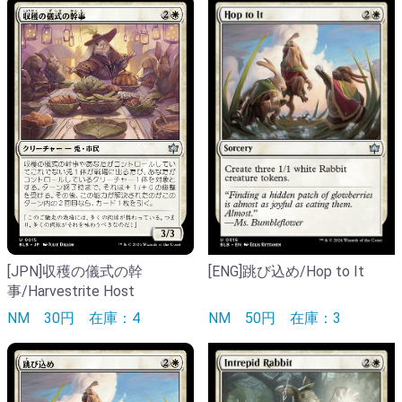
[ENG]跳び込め/Hop to It
[JPN]収穫の儀式の幹
事/Harvestrite Host
NM
50円
在庫：3
NM
30円
在庫：4