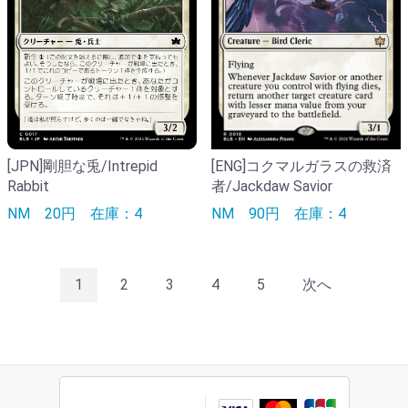
[ENG]コクマルガラスの救済
[JPN]剛胆な兎/Intrepid
者/Jackdaw Savior
Rabbit
NM
90円
在庫：4
NM
20円
在庫：4
1
2
3
4
5
次へ