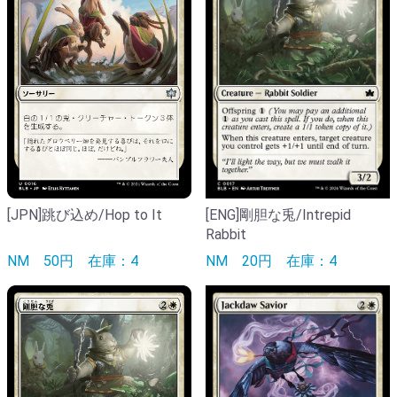
[ENG]剛胆な兎/Intrepid
[JPN]跳び込め/Hop to It
Rabbit
NM
20円
在庫：4
NM
50円
在庫：4