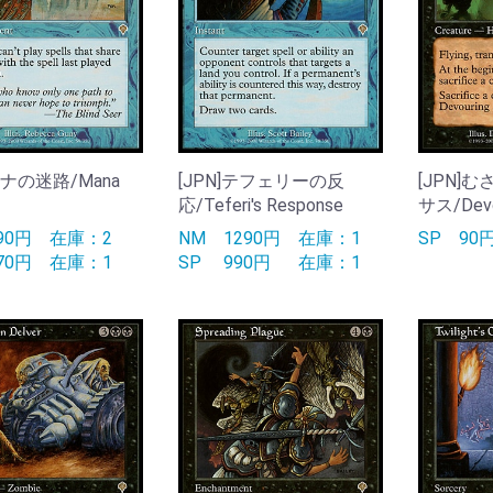
マナの迷路/Mana
[JPN]テフェリーの反
[JPN]
応/Teferi's Response
サス/Devou
190円
在庫：2
NM
1290円
在庫：1
SP
9
170円
在庫：1
SP
990円
在庫：1