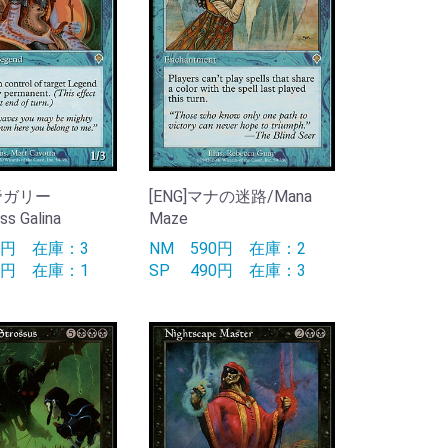
女帝ガリー
[ENG]マナの迷路/Mana
s Galina
Maze
90円
在庫：3
NM
590円
在庫：2
90円
在庫：1
SP
490円
在庫：3