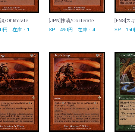
消/Obliterate
[JPN]抹消/Obliterate
[ENG]スキ
90円
在庫：1
SP
490円
在庫：4
SP
15