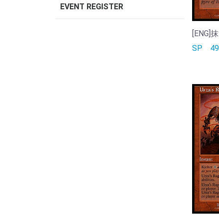
EVENT REGISTER
[ENG]抹
SP
4