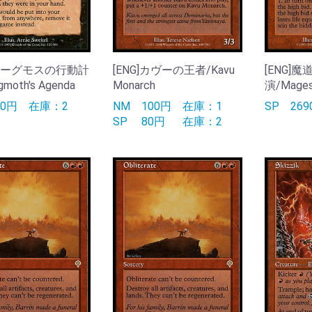
]ヨーグモスの行動計
[ENG]カヴーの王者/Kavu
[ENG]
moth's Agenda
Monarch
演/Mages'
50円
在庫：2
NM
100円
在庫：1
SP
26
SP
80円
在庫：2