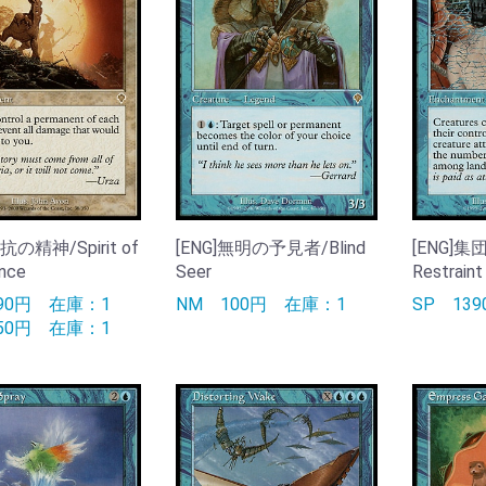
抗の精神/Spirit of
[ENG]無明の予見者/Blind
[ENG]集団
nce
Seer
Restraint
390円
在庫：1
NM
100円
在庫：1
SP
13
350円
在庫：1