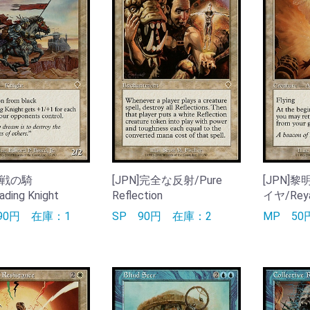
]聖戦の騎
[JPN]完全な反射/Pure
[JPN]
ding Knight
Reflection
イヤ/Reya
190円
在庫：1
SP
90円
在庫：2
MP
5