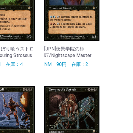
むさぼり喰うストロ
[JPN]夜景学院の師
ring Strossus
匠/Nightscape Master
0円
在庫：4
NM
90円
在庫：2