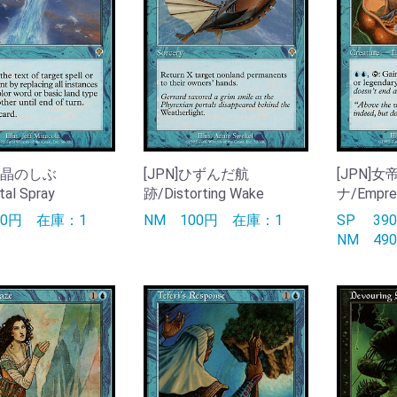
]水晶のしぶ
[JPN]ひずんだ航
[JPN]
al Spray
跡/Distorting Wake
ナ/Empres
90円
在庫：1
NM
100円
在庫：1
SP
3
NM
4