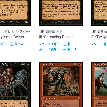
]ファイレクシアの発
[JPN]疫病の蔓
[JPN]
rexian Delver
延/Spreading Plague
声/Twiligh
50円
在庫：4
NM
690円
在庫：1
NM
9
SP
490円
在庫：3