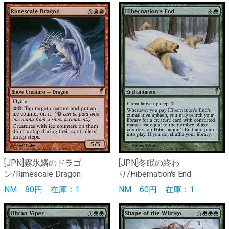
[JPN]霧氷鱗のドラゴ
[JPN]冬眠の終わ
ン/Rimescale Dragon
り/Hibernation's End
NM
80円
在庫：1
NM
60円
在庫：1