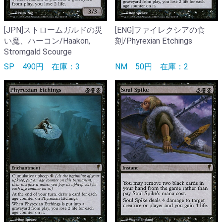
[JPN]ストロームガルドの災
[ENG]ファイレクシアの食
い魔、ハーコン/Haakon,
刻/Phyrexian Etchings
Stromgald Scourge
SP
490円
在庫：3
NM
50円
在庫：2