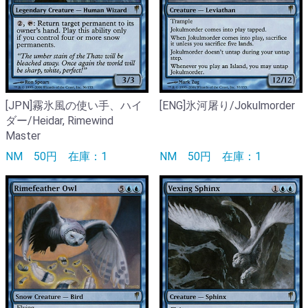
[JPN]霧氷風の使い手、ハイ
[ENG]氷河屠り/Jokulmorder
ダー/Heidar, Rimewind
Master
NM
50円
在庫：1
NM
50円
在庫：1