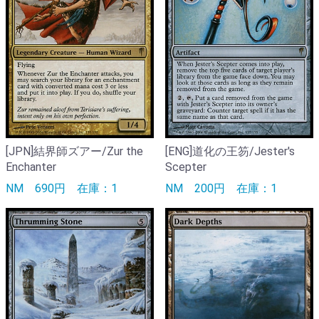
[JPN]結界師ズアー/Zur the
[ENG]道化の王笏/Jester's
Enchanter
Scepter
NM
690円
在庫：1
NM
200円
在庫：1