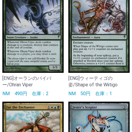
[ENG]オーランのバイパ
[ENG]ウィーティゴの
ー/Ohran Viper
姿/Shape of the Wiitigo
NM
490円
在庫：2
NM
50円
在庫：1