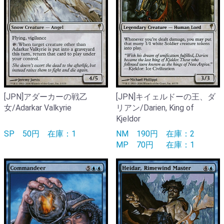
[JPN]アダーカーの戦乙
[JPN]キイェルドーの王、ダ
女/Adarkar Valkyrie
リアン/Darien, King of
Kjeldor
SP
50円
在庫：1
NM
190円
在庫：2
MP
70円
在庫：1