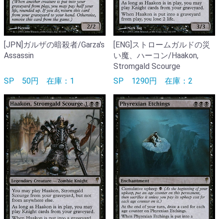
[JPN]ガルザの暗殺者/Garza's
[ENG]ストロームガルドの災
Assassin
い魔、ハーコン/Haakon,
Stromgald Scourge
SP
50円
在庫：1
SP
1290円
在庫：2