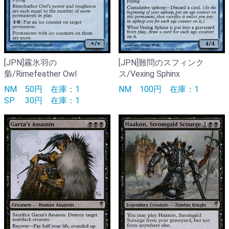
[JPN]霧氷羽の
[JPN]難問のスフィンク
梟/Rimefeather Owl
ス/Vexing Sphinx
NM
50円
在庫：1
NM
100円
在庫：1
SP
30円
在庫：1