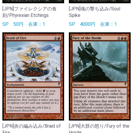
[JPN]ファイレクシアの食
[JPN]魂の撃ち込み/Soul
刻/Phyrexian Etchings
Spike
SP
50円
在庫：1
SP
4000円
在庫：1
[JPN]炎の編み込み/Braid of
[JPN]大群の怒り/Fury of the
Fire
Horde