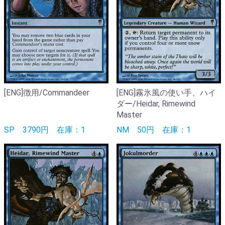
[ENG]徴用/Commandeer
[ENG]霧氷風の使い手、ハイ
ダー/Heidar, Rimewind
Master
SP
3790円
在庫：1
NM
50円
在庫：1