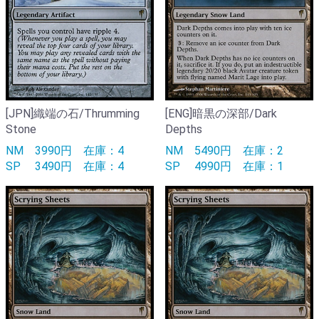
[JPN]織端の石/Thrumming
[ENG]暗黒の深部/Dark
Stone
Depths
NM
3990円
在庫：4
NM
5490円
在庫：2
SP
3490円
在庫：4
SP
4990円
在庫：1