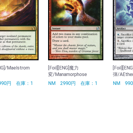
ENG]/Maelstrom
[Foil][ENG]魔力
[Foil]
変/Manamorphose
弾/AEther
990円
在庫：1
NM
2990円
在庫：1
NM
9