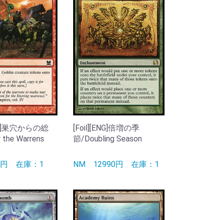
[ENG]巣穴からの総
[Foil][ENG]倍増の季
the Warrens
節/Doubling Season
90円
在庫：1
NM
12990円
在庫：1