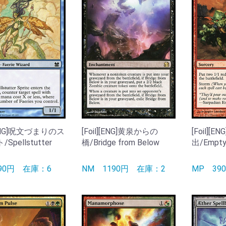
][ENG]呪文づまりのス
[Foil][ENG]黄泉からの
[Foil]
Spellstutter
橋/Bridge from Below
出/Empty 
990円
在庫：6
NM
1190円
在庫：2
MP
3