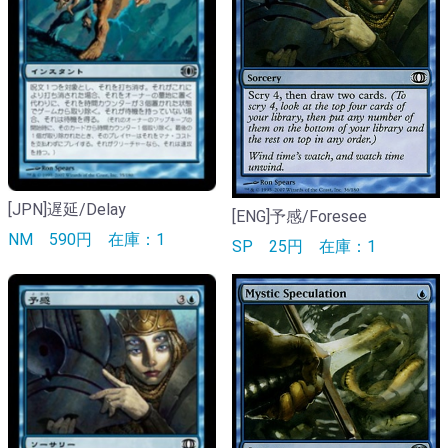
[JPN]遅延/Delay
[ENG]予感/Foresee
NM
590円
在庫：1
SP
25円
在庫：1