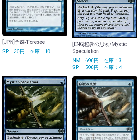
[JPN]予感/Foresee
[ENG]秘教の思索/Mystic
Speculation
SP
30円
在庫：10
NM
690円
在庫：3
SP
590円
在庫：4