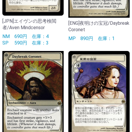
[JPN]エイヴンの思考検閲
[ENG]夜明けの宝冠/Daybreak
者/Aven Mindcensor
Coronet
NM
690円
在庫：4
MP
890円
在庫：1
SP
590円
在庫：3