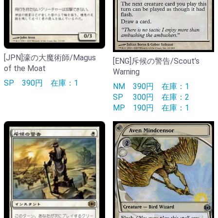
[JPN]濠の大魔術師/Magus
[ENG]斥候の警告/Scout's
of the Moat
Warning
SP
390円
在庫：1
NM
390円
在庫：1
SP
300円
在庫：2
MP
190円
在庫：1