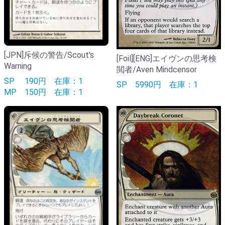
[JPN]斥候の警告/Scout's
[Foil][ENG]エイヴンの思考検
Warning
閲者/Aven Mindcensor
SP
190円
在庫：1
SP
5990円
在庫：1
MP
150円
在庫：1