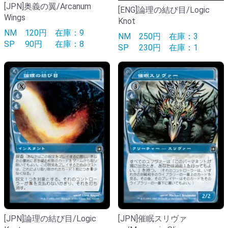
[JPN]奥義の翼/Arcanum
[ENG]論理の結び目/Logic
Wings
Knot
NM
120円
在庫：9
NM
250円
在庫：3
SP
90円
在庫：8
SP
230円
在庫：1
[JPN]論理の結び目/Logic
[JPN]催眠スリヴァ