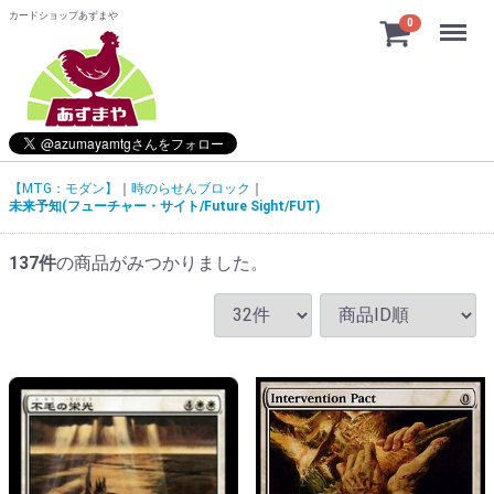
カードショップあずまや
Menu
0
【MTG：モダン】
時のらせんブロック
未来予知(フューチャー・サイト/Future Sight/FUT)
137
件
の商品がみつかりました。