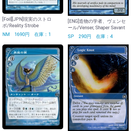
[Foil][JPN]現実のストロ
[ENG]造物の学者、ヴェンセ
ボ/Reality Strobe
ール/Venser, Shaper Savant
NM
1690円
在庫：1
SP
290円
在庫：4