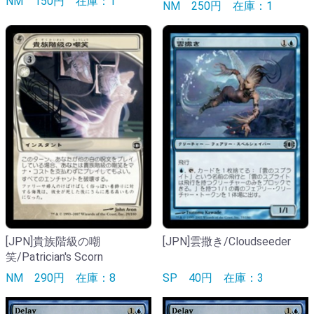
NM
150円
在庫：1
NM
250円
在庫：1
[JPN]貴族階級の嘲
[JPN]雲撒き/Cloudseeder
笑/Patrician's Scorn
NM
290円
在庫：8
SP
40円
在庫：3