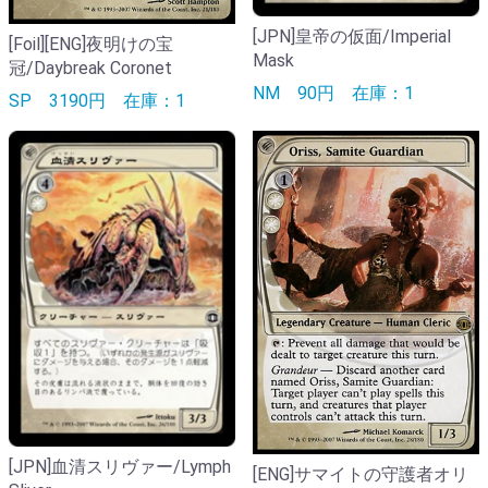
[JPN]皇帝の仮面/Imperial
[Foil][ENG]夜明けの宝
Mask
冠/Daybreak Coronet
NM
90円
在庫：1
SP
3190円
在庫：1
[JPN]血清スリヴァー/Lymph
[ENG]サマイトの守護者オリ