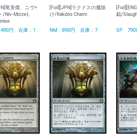
][JPN]竜英傑、ニヴ=
[Foil][JPN]ラクドスの魔除
[Foil][E
Niv-Mizzet,
け/Rakdos Charm
戯/Slaugh
nius
3490円
在庫：1
NM
890円
在庫：7
SP
79