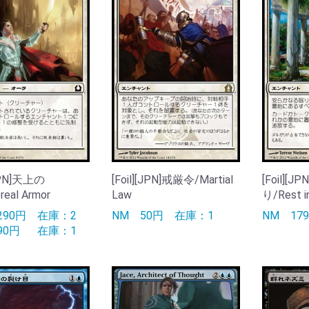
[JPN]天上の
[Foil][JPN]戒厳令/Martial
[Foil]
real Armor
Law
り/Rest i
290円
在庫：2
NM
50円
在庫：1
NM
17
990円
在庫：1