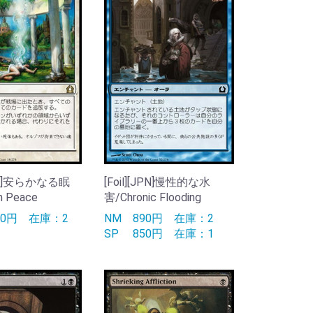
[JPN]安らかなる眠
[Foil][JPN]慢性的な水
n Peace
害/Chronic Flooding
90円
在庫：2
NM
890円
在庫：2
SP
850円
在庫：1