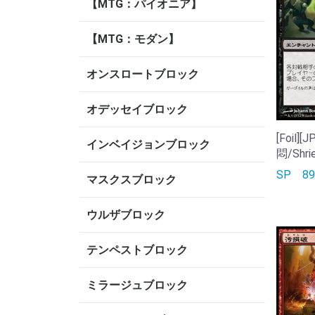
【MTG：パイオニア】
【MTG：モダン】
オンスロートブロック
オデッセイブロック
[Foil
インベイジョンブロック
悶/Shrie
SP
8
マスクスブロック
ウルザブロック
テンペストブロック
ミラージュブロック