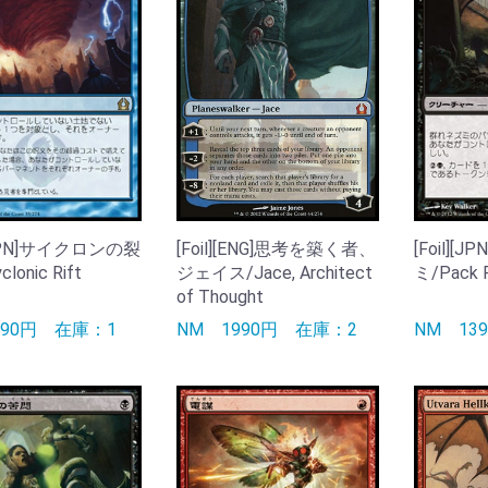
][JPN]サイクロンの裂
[Foil][ENG]思考を築く者、
[Foil][
lonic Rift
ジェイス/Jace, Architect
ミ/Pack 
of Thought
590円
在庫：1
NM
1990円
在庫：2
NM
13