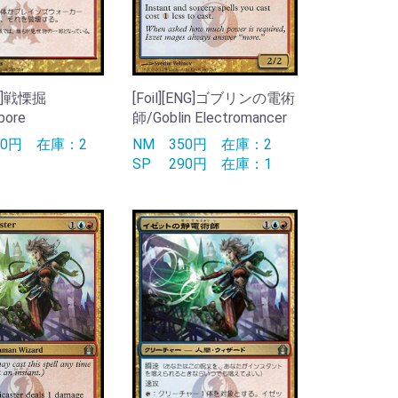
JPN]戦慄掘
[Foil][ENG]ゴブリンの電術
bore
師/Goblin Electromancer
90円
在庫：2
NM
350円
在庫：2
SP
290円
在庫：1