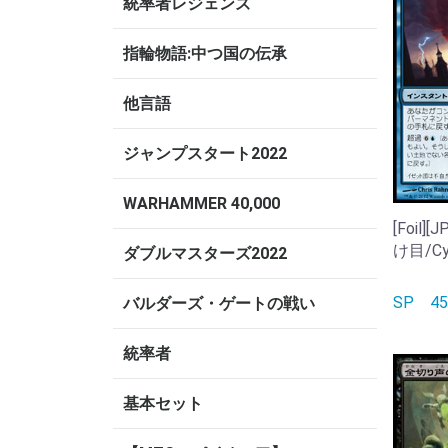
統率者レジェンズ
指輪物語:中つ国の伝承
他言語
ジャンプスタート2022
WARHAMMER 40,000
[Foil
け目/Cyc
ダブルマスターズ2022
SP
4
バルダーズ・ゲートの戦い
統率者
基本セット