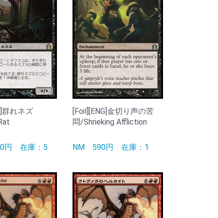
JPN]群れネズ
[Foil][ENG]金切り声の苦
Rat
悶/Shrieking Affliction
90円
在庫：5
NM
590円
在庫：1