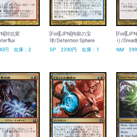
[JPN]対抗変
[Foil][JPN]拘留の宝
[Foil][
terflux
球/Detention Sphere
り/Dread
790円
在庫：2
SP
2390円
在庫：1
NM
39