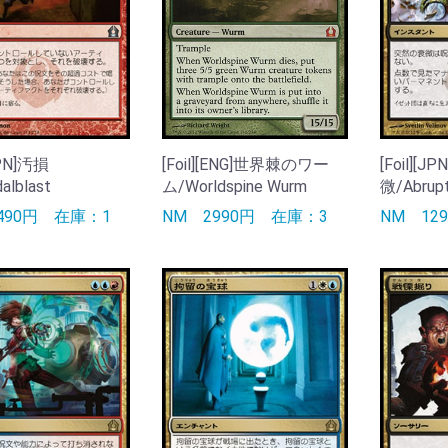
[JPN]汚損
[Foil][ENG]世界棘のワー
[Foil][
alblast
ム/Worldspine Wurm
微/Abrup
490円
在庫：1
NM
2990円
在庫：3
NM
12