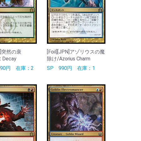
JPN]突然の衰
[Foil][JPN]アゾリウスの魔
t Decay
除け/Azorius Charm
990円
在庫：2
SP
990円
在庫：1