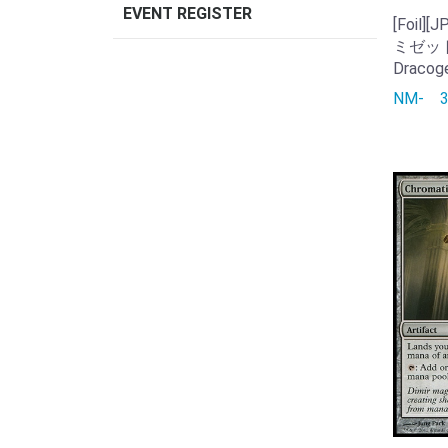
EVENT REGISTER
[Foil
ミゼット/
Dracoge
NM-