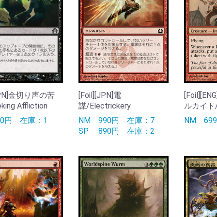
][JPN]金切り声の苦
[Foil][JPN]電
[Foil]
king Affliction
謀/Electrickery
ルカイト/Ut
90円
在庫：1
NM
990円
在庫：7
NM
69
SP
890円
在庫：2