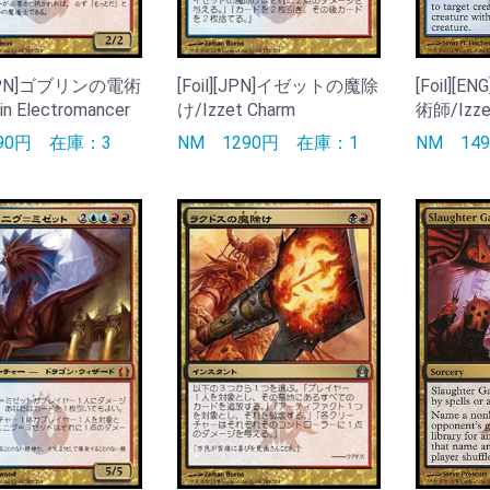
][JPN]ゴブリンの電術
[Foil][JPN]イゼットの魔除
[Foil]
n Electromancer
け/Izzet Charm
術師/Izzet
290円
在庫：3
NM
1290円
在庫：1
NM
14