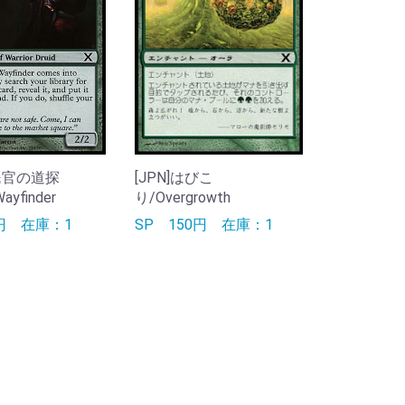
護民官の道探
[JPN]はびこ
Wayfinder
り/Overgrowth
0円
在庫：1
SP
150円
在庫：1