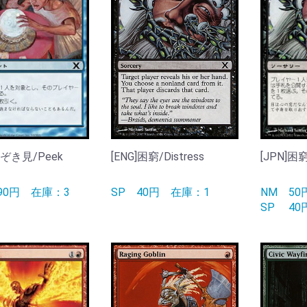
のぞき見/Peek
[ENG]困窮/Distress
[JPN]困窮
190円
在庫：3
SP
40円
在庫：1
NM
5
SP
4