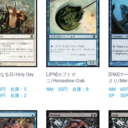
聖なる日/Holy Day
[JPN]カブトガ
[ENG]
ニ/Horseshoe Crab
さり/Merf
30円
在庫：5
NM
30円
在庫：8
NM
6
20円
在庫：2
SP
5