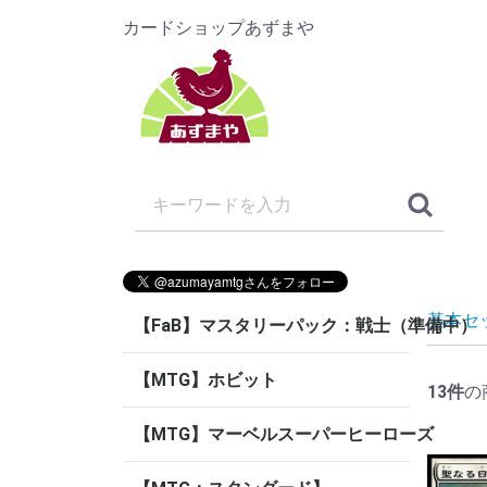
カードショップあずまや
基本セ
【FaB】マスタリーパック：戦士（準備中）
【MTG】ホビット
13
件
の
【MTG】マーベルスーパーヒーローズ