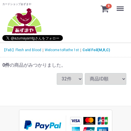
カードショップあずまや
Menu
0
【FaB】Flesh and Blood
Welcome toRathe 1st
Cold Foil(M,R,C)
0
件
の商品がみつかりました。