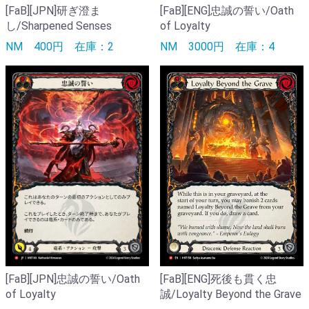
[FaB][JPN]研ぎ澄ま
[FaB][ENG]忠誠の誓い/Oath
し/Sharpened Senses
of Loyalty
NM
400円
在庫：2
NM
3000円
在庫：4
[FaB][JPN]忠誠の誓い/Oath
[FaB][ENG]死後も貫く忠
of Loyalty
誠/Loyalty Beyond the Grave