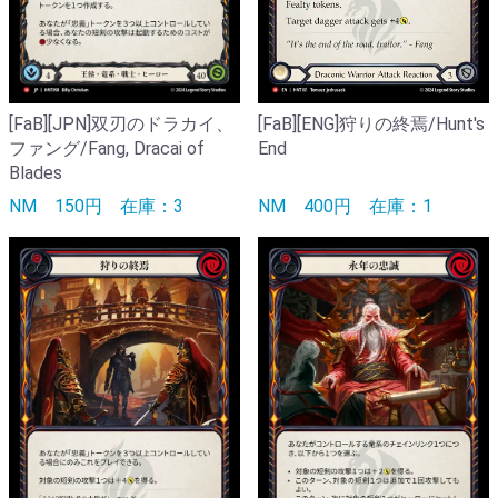
[FaB][JPN]双刃のドラカイ、
[FaB][ENG]狩りの終焉/Hunt's
ファング/Fang, Dracai of
End
Blades
NM
150円
在庫：3
NM
400円
在庫：1