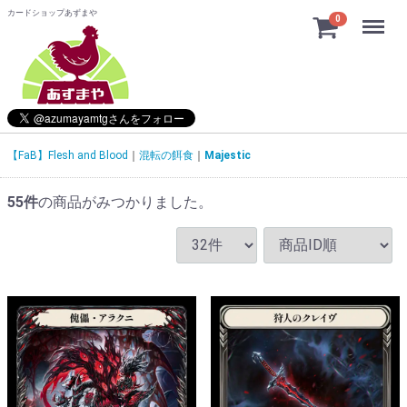
カードショップあずまや
Menu
0
【FaB】Flesh and Blood
混転の餌食
Majestic
55
件
の商品がみつかりました。