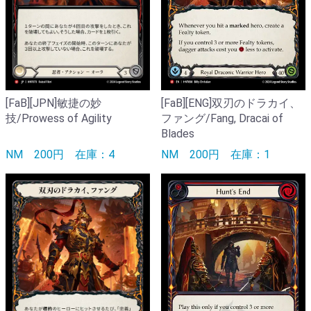
[FaB][JPN]敏捷の妙
[FaB][ENG]双刃のドラカイ、
技/Prowess of Agility
ファング/Fang, Dracai of
Blades
NM
200円
在庫：4
NM
200円
在庫：1