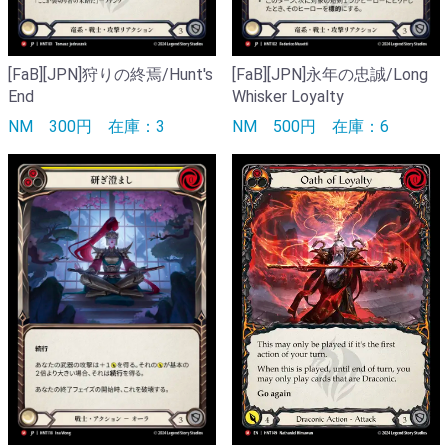
[FaB][JPN]狩りの終焉/Hunt's
[FaB][JPN]永年の忠誠/Long
End
Whisker Loyalty
NM
300円
在庫：3
NM
500円
在庫：6