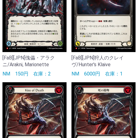
[FaB][JPN]傀儡・アラク
[FaB][JPN]狩人のクレイ
ニ/Arakni, Marionette
ヴ/Hunter's Klaive
NM
150円
在庫：2
NM
6000円
在庫：1