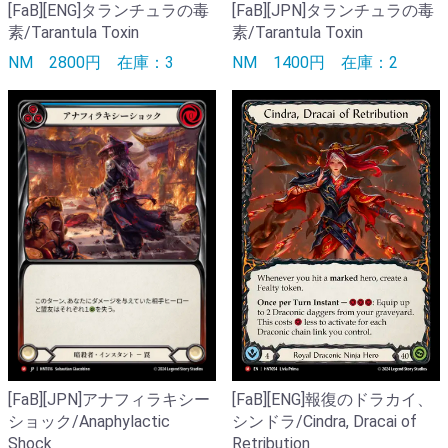
[FaB][JPN]タランチュラの毒
[FaB][ENG]タランチュラの毒
素/Tarantula Toxin
素/Tarantula Toxin
NM
1400円
在庫：2
NM
2800円
在庫：3
[FaB][JPN]アナフィラキシー
[FaB][ENG]報復のドラカイ、
ショック/Anaphylactic
シンドラ/Cindra, Dracai of
Shock
Retribution