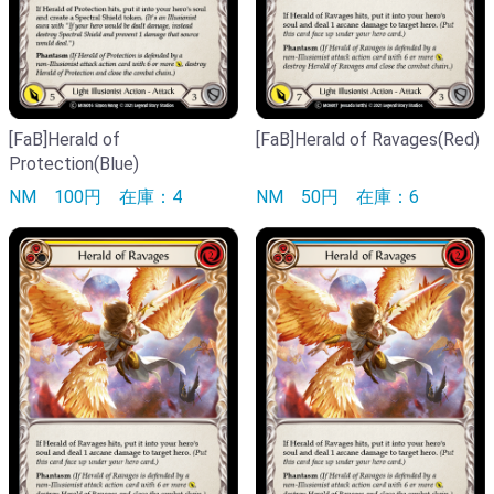
[FaB]Herald of
[FaB]Herald of Ravages(Red)
Protection(Blue)
NM
100円
在庫：4
NM
50円
在庫：6