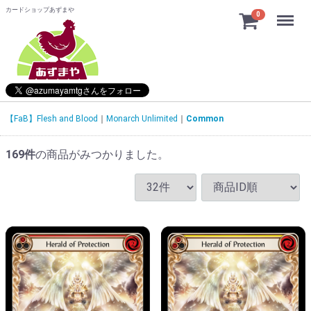
カードショップあずまや
Menu
0
【FaB】Flesh and Blood
Monarch Unlimited
Common
169
件
の商品がみつかりました。