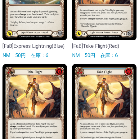
[FaB]Express Lightning(Blue)
[FaB]Take Flight(Red)
NM
50円
在庫：6
NM
50円
在庫：6