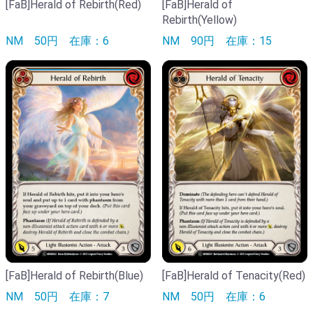
[FaB]Herald of Rebirth(Red)
[FaB]Herald of
Rebirth(Yellow)
NM
50円
在庫：6
NM
90円
在庫：15
[FaB]Herald of Rebirth(Blue)
[FaB]Herald of Tenacity(Red)
NM
50円
在庫：7
NM
50円
在庫：6