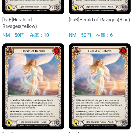
[FaB]Herald of
[FaB]Herald of Ravages(Blue)
Ravages(Yellow)
NM
50円
在庫：10
NM
50円
在庫：6