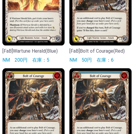
[FaB]Wartune Herald(Blue)
[FaB]Bolt of Courage(Red)
NM
200円
在庫：5
NM
50円
在庫：6