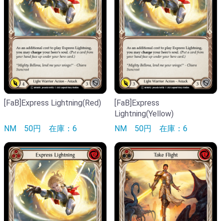
[FaB]Express Lightning(Red)
[FaB]Express
Lightning(Yellow)
NM
50円
在庫：6
NM
50円
在庫：6