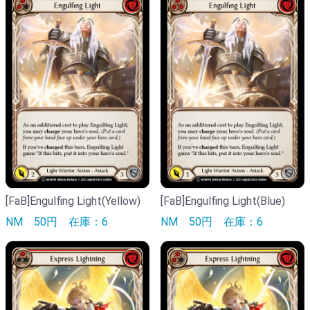
[FaB]Engulfing Light(Yellow)
[FaB]Engulfing Light(Blue)
NM
50円
在庫：6
NM
50円
在庫：6