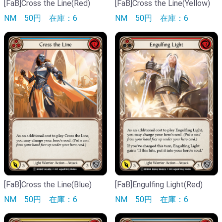
[FaB]Cross the Line(Red)
[FaB]Cross the Line(Yellow)
NM
50円
在庫：6
NM
50円
在庫：6
[FaB]Cross the Line(Blue)
[FaB]Engulfing Light(Red)
NM
50円
在庫：6
NM
50円
在庫：6