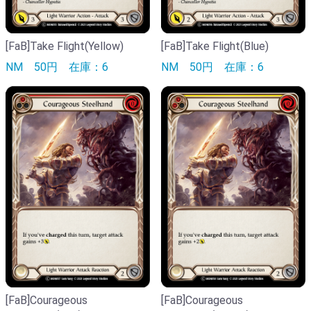
[FaB]Take Flight(Yellow)
[FaB]Take Flight(Blue)
NM
50円
在庫：6
NM
50円
在庫：6
[FaB]Courageous
[FaB]Courageous