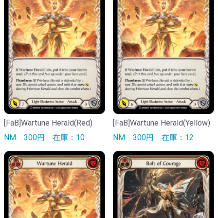
[FaB]Wartune Herald(Red)
[FaB]Wartune Herald(Yellow)
NM
300円
在庫：10
NM
300円
在庫：12