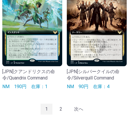
[JPN]クアンドリクスの命
[JPN]シルバークイルの命
令/Quandrix Command
令/Silverquill Command
NM
190円
在庫：1
NM
90円
在庫：4
1
2
次へ