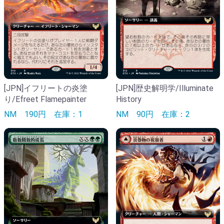
[JPN]イフリートの炎塗
[JPN]歴史解明学/Illuminate
り/Efreet Flamepainter
History
NM
190円
在庫：1
NM
90円
在庫：2