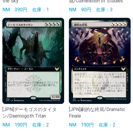
the Sky
成/Culmination of Studies
NM
390円
在庫：1
NM
90円
在庫：3
[JPN]デーモゴスのタイタ
[JPN]劇的な終焉/Dramatic
ン/Daemogoth Titan
Finale
NM
190円
在庫：2
NM
190円
在庫：2