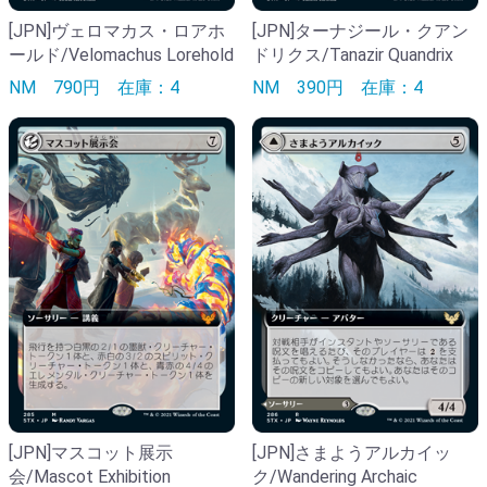
[JPN]ヴェロマカス・ロアホ
[JPN]ターナジール・クアン
ールド/Velomachus Lorehold
ドリクス/Tanazir Quandrix
NM
790円
在庫：4
NM
390円
在庫：4
[JPN]マスコット展示
[JPN]さまようアルカイッ
会/Mascot Exhibition
ク/Wandering Archaic