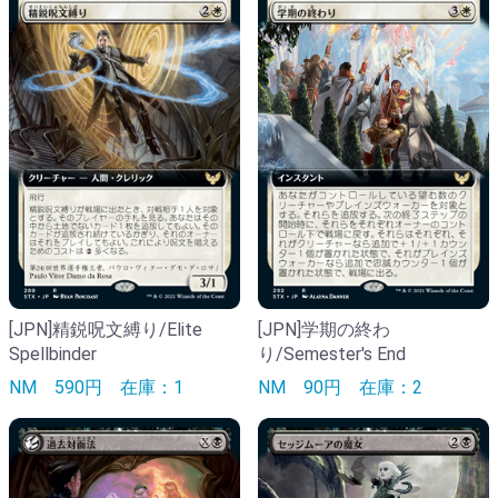
[JPN]精鋭呪文縛り/Elite
[JPN]学期の終わ
Spellbinder
り/Semester's End
NM
590円
在庫：1
NM
90円
在庫：2