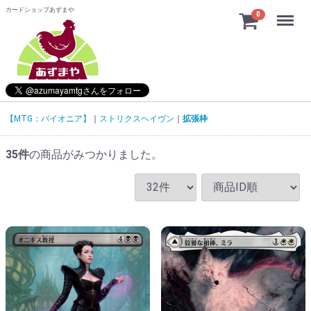
カードショップあずまや
Menu
0
【MTG：パイオニア】
ストリクスヘイヴン
拡張枠
35
件
の商品がみつかりました。