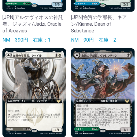
[JPN]アルケヴィオスの神託
[JPN]物質の学部長、キア
者、ジャズィ/Jadzi, Oracle
ン/Kianne, Dean of
of Arcavios
Substance
NM
390円
在庫：1
NM
90円
在庫：2