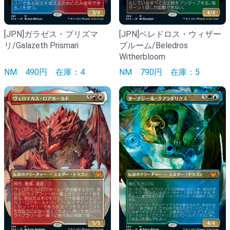
[JPN]ガラゼス・プリズマ
[JPN]ベレドロス・ウィザー
リ/Galazeth Prismari
ブルーム/Beledros
Witherbloom
NM
490円
在庫：4
NM
790円
在庫：5