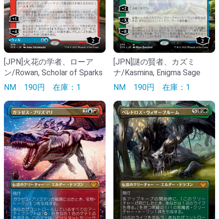
[JPN]火花の学者、ローア
[JPN]謎の賢者、カズミ
ン/Rowan, Scholar of Sparks
ナ/Kasmina, Enigma Sage
NM
190円
在庫：1
NM
190円
在庫：1