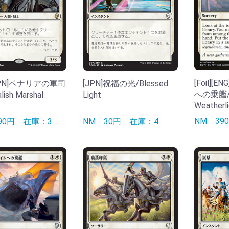
[Foil]
][JPN]ベナリアの軍司
[JPN]祝福の光/Blessed
への乗艦/B
ish Marshal
Light
Weatherli
NM
3
490円
在庫：3
NM
30円
在庫：4