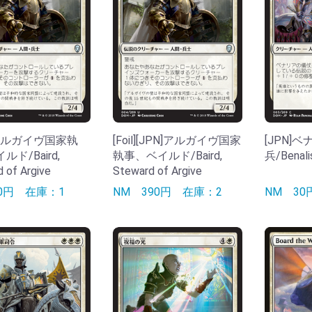
]アルガイヴ国家執
[Foil][JPN]アルガイヴ国家
[JPN]
ド/Baird,
執事、ベイルド/Baird,
兵/Benali
 of Argive
Steward of Argive
30円
在庫：1
NM
390円
在庫：2
NM
3