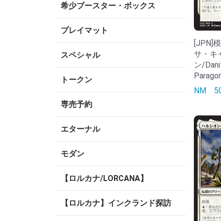
希少ブースター・ボックス
プレイマット
[JPN
サ・キ
スペシャル
ン/Dani
Parago
トークン
NM
専売予約
エターナル
モダン
【ロルカナ/LORCANA】
【ロルカナ】インクランド探訪