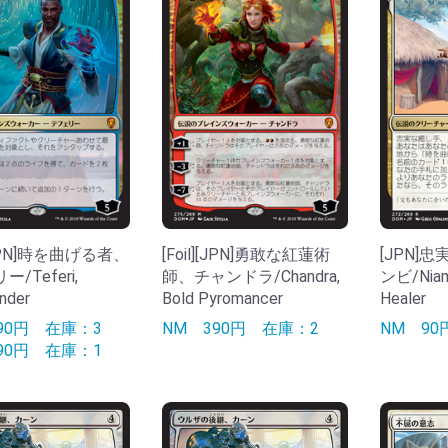
][JPN]時を曲げる者、
[Foil][JPN]勇敢な紅蓮術
[JPN]
/Teferi,
師、チャンドラ/Chandra,
ンビ/Niamb
nder
Bold Pyromancer
Healer
390円
在庫：3
NM
390円
在庫：2
NM
9
290円
在庫：1