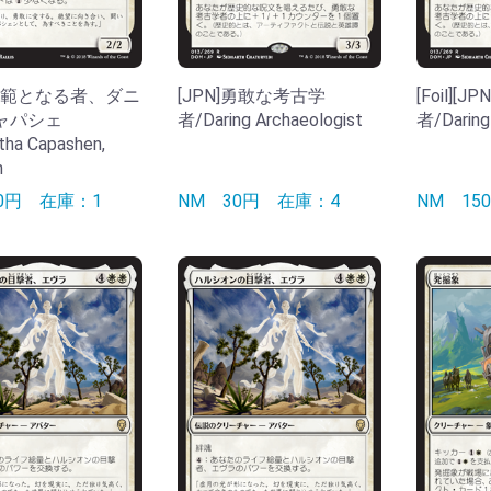
]模範となる者、ダニ
[JPN]勇敢な考古学
[Foil]
ャパシェ
者/Daring Archaeologist
者/Daring
tha Capashen,
n
50円
在庫：1
NM
30円
在庫：4
NM
1