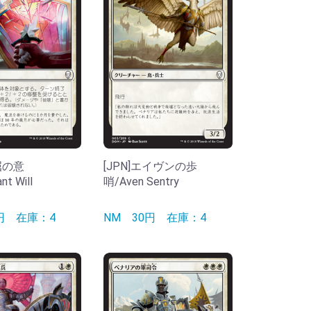
不屈の意
[JPN]エイヴンの歩
t Will
哨/Aven Sentry
0円
在庫：4
NM
30円
在庫：4