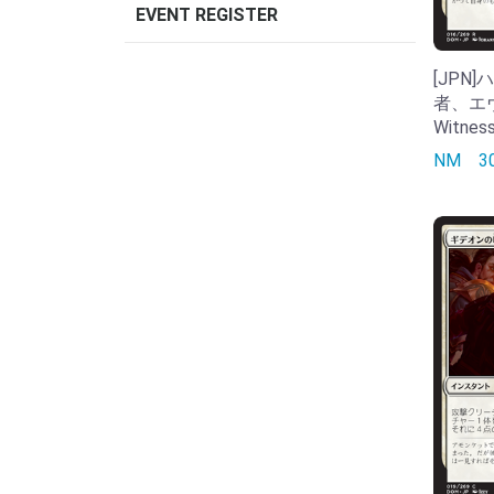
EVENT REGISTER
[JPN
者、エヴラ
Witnes
NM