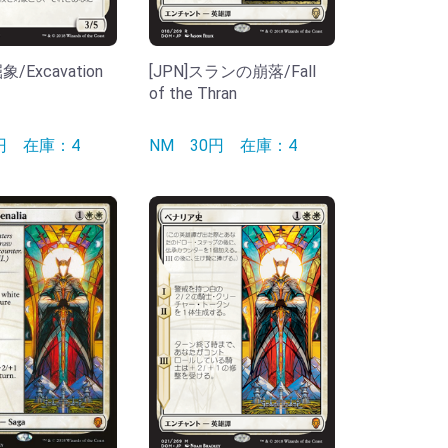
象/Excavation
[JPN]スランの崩落/Fall
of the Thran
0円
在庫：4
NM
30円
在庫：4