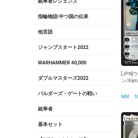
統率者レジェンズ
指輪物語:中つ国の伝承
他言語
ジャンプスタート2022
WARHAMMER 40,000
[JPN
ダブルマスターズ2022
ン/Karn,
バルダーズ・ゲートの戦い
NM
1
統率者
基本セット