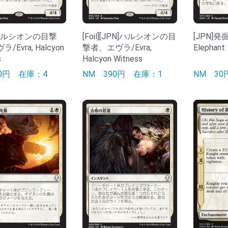
]ハルシオンの目撃
[Foil][JPN]ハルシオンの目
[JPN]発掘
/Evra, Halcyon
撃者、エヴラ/Evra,
Elephant
s
Halcyon Witness
30円
在庫：4
NM
390円
在庫：1
NM
3