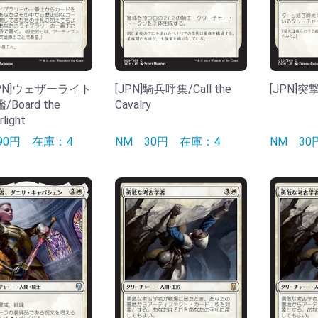
][JPN]ウェザーライト
[JPN]騎兵呼集/Call the
[JPN]突撃
Board the
Cavalry
light
490円
在庫：4
NM
30円
在庫：4
NM
3