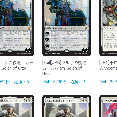
]ウルザの後継、カー
[Foil][JPN]ウルザの後継、
[JPN]
 Scion of Urza
カーン/Karn, Scion of
志/Adaman
Urza
690円
在庫：5
NM
5990円
在庫：1
NM
3