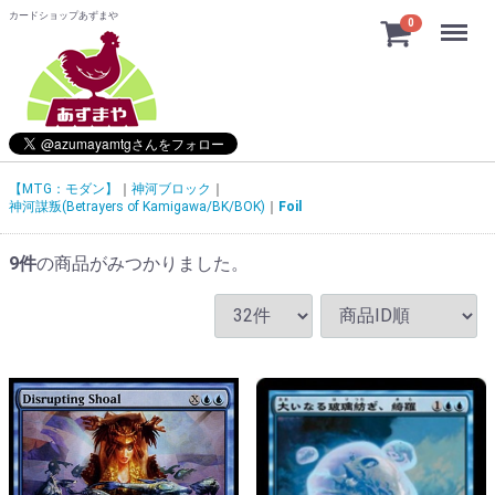
カードショップあずまや
Menu
0
【MTG：モダン】
神河ブロック
神河謀叛(Betrayers of Kamigawa/BK/BOK)
Foil
9
件
の商品がみつかりました。