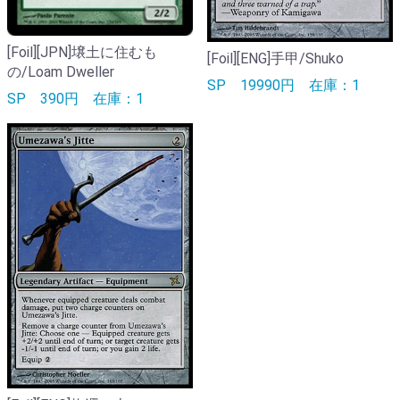
[Foil][JPN]壌土に住むも
[Foil][ENG]手甲/Shuko
の/Loam Dweller
SP
19990円
在庫：1
SP
390円
在庫：1