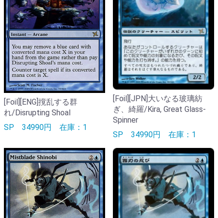
[Foil][JPN]大いなる玻璃紡
[Foil][ENG]撹乱する群
ぎ、綺羅/Kira, Great Glass-
れ/Disrupting Shoal
Spinner
SP
34990円
在庫：1
SP
34990円
在庫：1