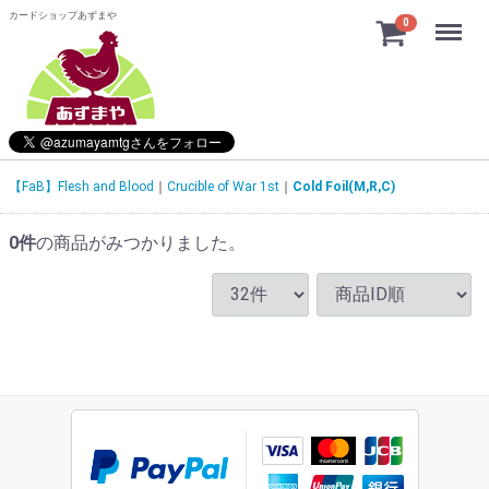
カードショップあずまや
Menu
0
【FaB】Flesh and Blood
Crucible of War 1st
Cold Foil(M,R,C)
0
件
の商品がみつかりました。