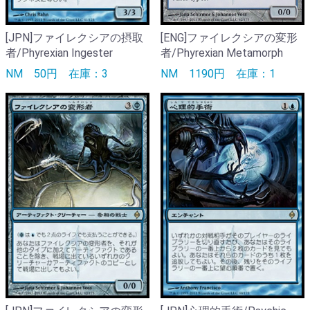
[JPN]ファイレクシアの摂取
[ENG]ファイレクシアの変形
者/Phyrexian Ingester
者/Phyrexian Metamorph
NM
50円
在庫：3
NM
1190円
在庫：1