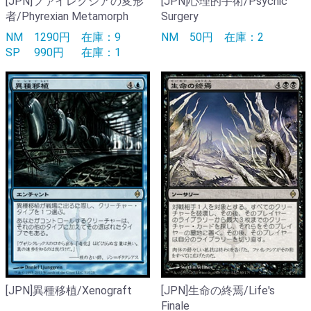
[JPN]ファイレクシアの変形
[JPN]心理的手術/Psychic
者/Phyrexian Metamorph
Surgery
NM
1290円
在庫：9
NM
50円
在庫：2
SP
990円
在庫：1
[JPN]異種移植/Xenograft
[JPN]生命の終焉/Life's
Finale