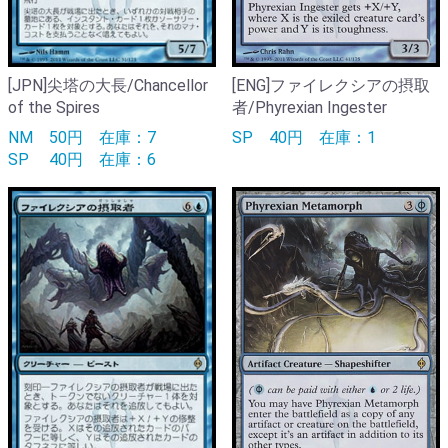
[JPN]尖塔の大長/Chancellor
[ENG]ファイレクシアの摂取
of the Spires
者/Phyrexian Ingester
NM
50円
在庫：7
SP
40円
在庫：1
SP
40円
在庫：6