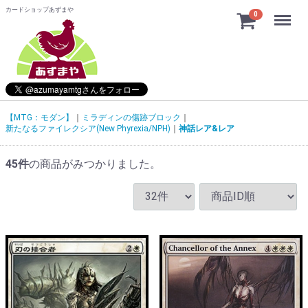
カードショップあずまや
Menu
0
【MTG：モダン】
ミラディンの傷跡ブロック
新たなるファイレクシア(New Phyrexia/NPH)
神話レア&レア
45
件
の商品がみつかりました。