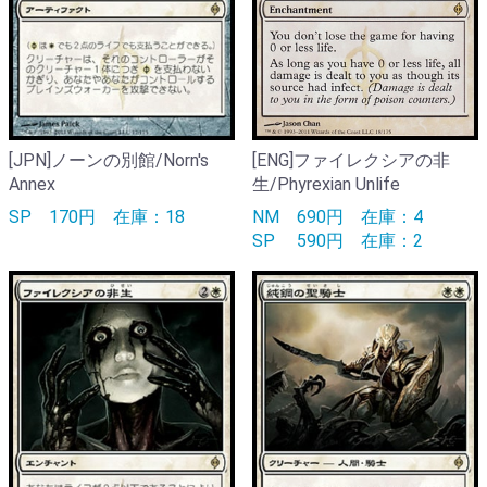
[JPN]ノーンの別館/Norn's
[ENG]ファイレクシアの非
Annex
生/Phyrexian Unlife
SP
170円
在庫：18
NM
690円
在庫：4
SP
590円
在庫：2