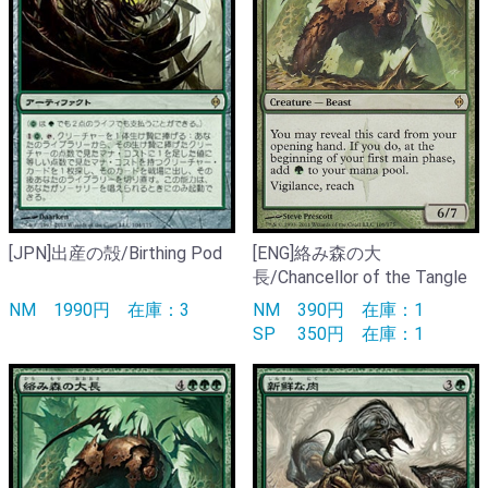
[JPN]出産の殻/Birthing Pod
[ENG]絡み森の大
長/Chancellor of the Tangle
NM
1990円
在庫：3
NM
390円
在庫：1
SP
350円
在庫：1