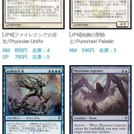
[JPN]ファイレクシアの非
[JPN]純鋼の聖騎
生/Phyrexian Unlife
士/Puresteel Paladin
NM
850円
在庫：4
NM
390円
在庫：3
SP
790円
在庫：5