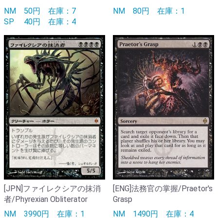
NM
50円
在庫：7
NM
80円
在庫：1
SP
40円
在庫：4
[JPN]ファイレクシアの抹消
[ENG]法務官の掌握/Praetor's
者/Phyrexian Obliterator
Grasp
NM
3990円
在庫：1
NM
1490円
在庫：4