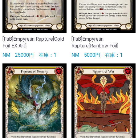
[FaB]Empyrean Rapture[Cold
[FaB]Empyrean
Foil EX Art]
Rapture[Rainbow Foil]
NM
25000円
在庫：1
NM
5000円
在庫：1