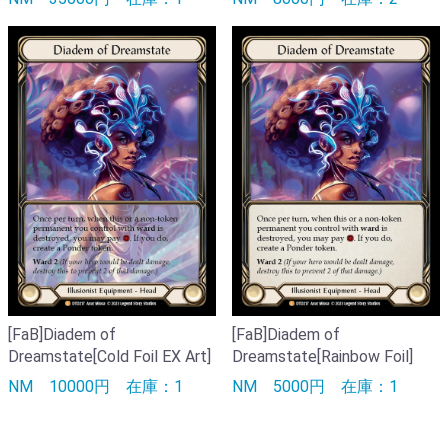
[FaB]Diadem of
[FaB]Diadem of
Dreamstate[Cold Foil EX Art]
Dreamstate[Rainbow Foil]
NM
10000円
在庫：1
NM
5000円
在庫：1