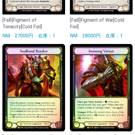
[FaB]Figment of
[FaB]Figment of War[Cold
Tenacity[Cold Foil]
Foil]
NM
27000円
在庫：1
NM
28000円
在庫：1