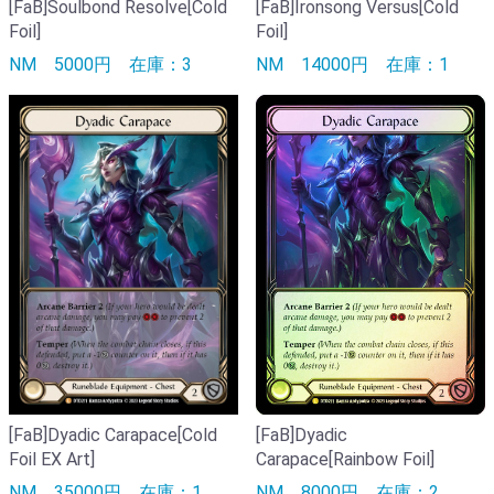
[FaB]Soulbond Resolve[Cold
[FaB]Ironsong Versus[Cold
Foil]
Foil]
NM
5000円
在庫：3
NM
14000円
在庫：1
[FaB]Dyadic
[FaB]Dyadic Carapace[Cold
Carapace[Rainbow Foil]
Foil EX Art]
NM
8000円
在庫：2
NM
35000円
在庫：1