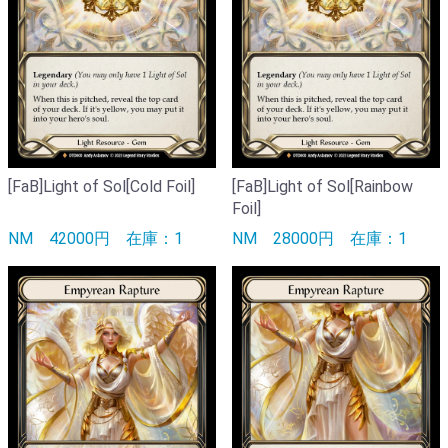
[FaB]Light of Sol[Cold Foil]
[FaB]Light of Sol[Rainbow
Foil]
NM
42000円
在庫：1
NM
28000円
在庫：1