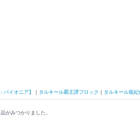
G：パイオニア】
タルキール覇王譚ブロック
タルキール龍紀伝(Dra
商品がみつかりました。