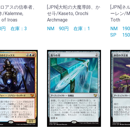
]イロアスの信奉者、
[JPN]大蛇の大魔導師、か
[JPN]
Kalemne,
せ斗/Kaseto, Orochi
ーレン/Mer
 of Iroas
Archmage
Toth
50円
在庫：3
NM
90円
在庫：1
NM
1
SP
1