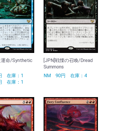
運命/Synthetic
[JPN]戦慄の召喚/Dread
Summons
0円
在庫：1
NM
90円
在庫：4
0円
在庫：1