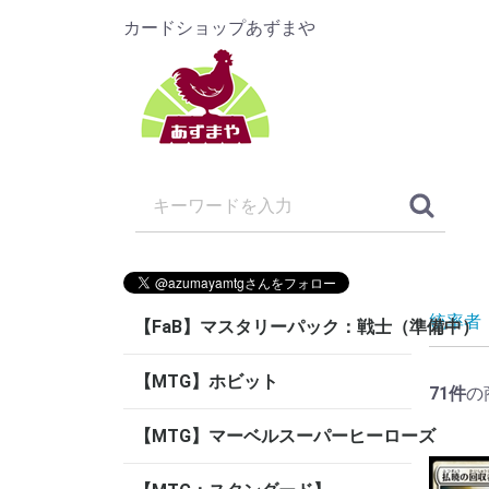
カードショップあずまや
統率者
【FaB】マスタリーパック：戦士（準備中）
【MTG】ホビット
71
件
の
【MTG】マーベルスーパーヒーローズ