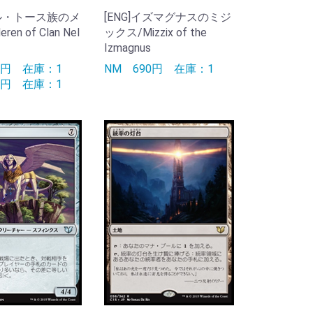
ネル・トース族のメ
[ENG]イズマグナスのミジ
en of Clan Nel
ックス/Mizzix of the
Izmagnus
90円
在庫：1
NM
690円
在庫：1
50円
在庫：1