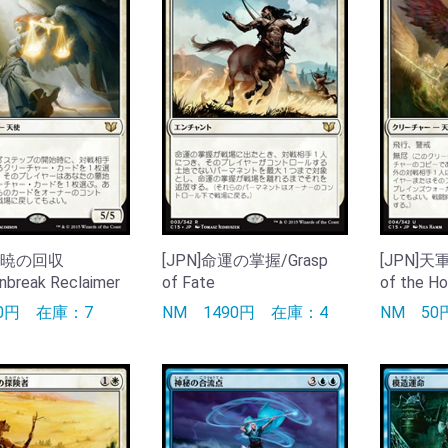
]払暁の回収
[JPN]命運の掌握/Grasp
[JPN]天
break Reclaimer
of Fate
of the Ho
50円
在庫：7
NM
1490円
在庫：4
NM
5