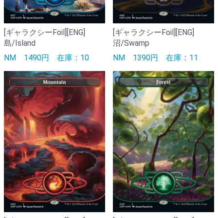
[ギャラクシーFoil][ENG]
[ギャラクシーFoil][ENG]
島/Island
沼/Swamp
NM
1490円
在庫：10
NM
1390円
在庫：11