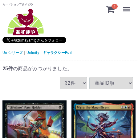
カードショップあずまや
Menu
0
Un-シリーズ
Unfinity
ギャラクシーFoil
25
件
の商品がみつかりました。