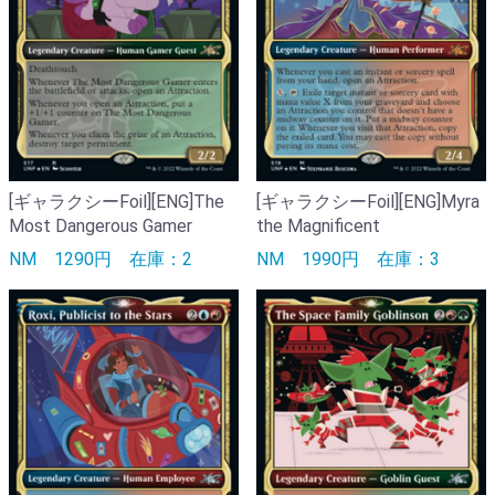
[ギャラクシーFoil][ENG]The
[ギャラクシーFoil][ENG]Myra
Most Dangerous Gamer
the Magnificent
NM
1290円
在庫：2
NM
1990円
在庫：3