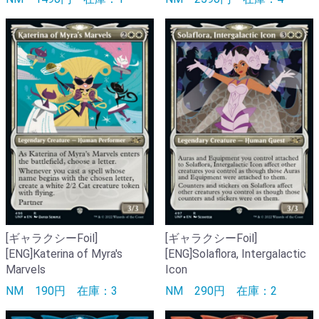
[ギャラクシーFoil]
[ギャラクシーFoil]
[ENG]Katerina of Myra's
[ENG]Solaflora, Intergalactic
Marvels
Icon
NM
190円
在庫：3
NM
290円
在庫：2