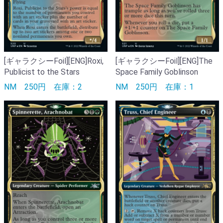
[ギャラクシーFoil][ENG]Roxi,
[ギャラクシーFoil][ENG]The
Publicist to the Stars
Space Family Goblinson
NM
250円
在庫：2
NM
250円
在庫：1