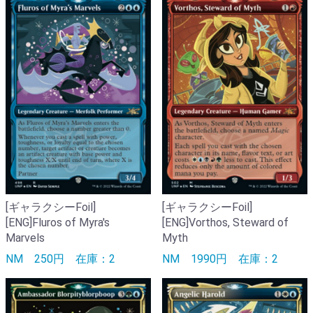
[ギャラクシーFoil]
[ギャラクシーFoil]
[ENG]Fluros of Myra's
[ENG]Vorthos, Steward of
Marvels
Myth
NM
250円
在庫：2
NM
1990円
在庫：2