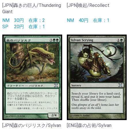
[JPN]轟きの巨人/Thundering
[JPN]喚起/Recollect
Giant
NM
30円
在庫：2
NM
40円
在庫：1
SP
20円
在庫：1
[JPN]森のバジリスク/Sylvan
[ENG]森の占術/Sylvan