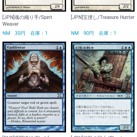
[JPN]魂の織り手/Spirit
[JPN]宝捜し/Treasure Hunter
Weaver
NM
30円
在庫：1
NM
90円
在庫：1