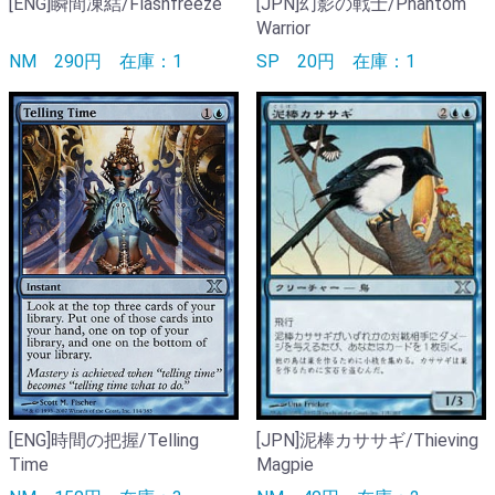
[ENG]瞬間凍結/Flashfreeze
[JPN]幻影の戦士/Phantom
Warrior
NM
290円
在庫：1
SP
20円
在庫：1
[ENG]時間の把握/Telling
[JPN]泥棒カササギ/Thieving
Time
Magpie