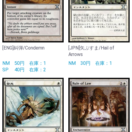
[ENG]糾弾/Condemn
[JPN]矢ぶすま/Hail of
Arrows
NM
50円
在庫：1
NM
30円
在庫：1
SP
40円
在庫：2