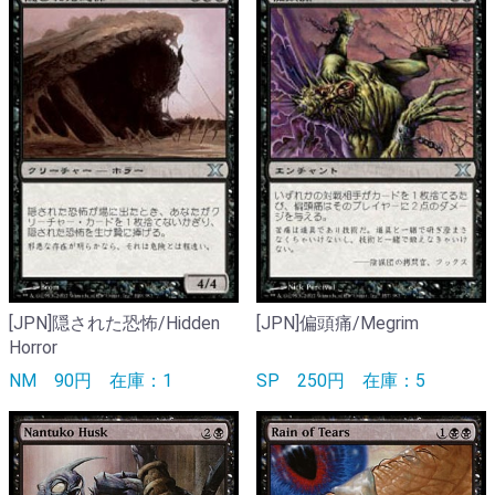
[JPN]隠された恐怖/Hidden
[JPN]偏頭痛/Megrim
Horror
NM
90円
在庫：1
SP
250円
在庫：5