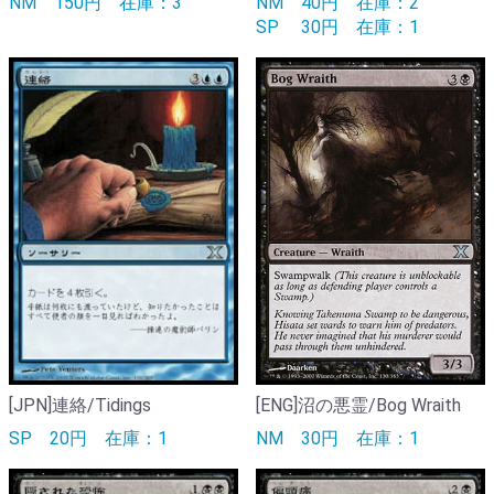
NM
150円
在庫：3
NM
40円
在庫：2
SP
30円
在庫：1
[JPN]連絡/Tidings
[ENG]沼の悪霊/Bog Wraith
SP
20円
在庫：1
NM
30円
在庫：1