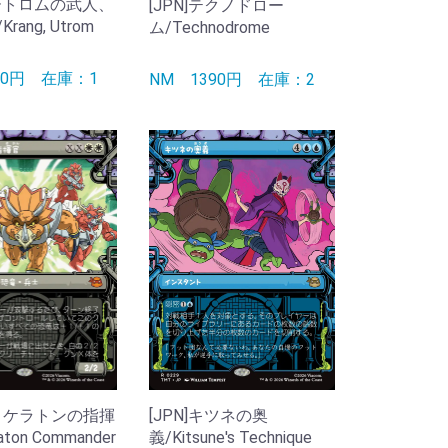
ユートロムの武人、
[JPN]テクノドロー
ang, Utrom
ム/Technodrome
90円
在庫：1
NM
1390円
在庫：2
トリケラトンの指揮
[JPN]キツネの奥
aton Commander
義/Kitsune's Technique