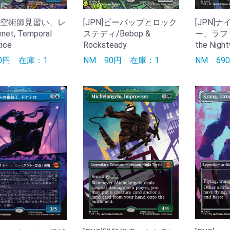
]時空術師見習い、レ
[JPN]ビーバップとロック
[JPN]
et, Temporal
ステディ/Bebop &
ー、ラファエ
ice
Rocksteady
the Nigh
50円
在庫：1
NM
90円
在庫：1
NM
6