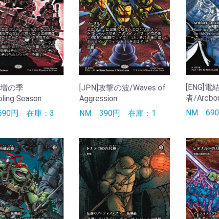
[ENG]
]倍増の季
[JPN]攻撃の波/Waves of
者/Arcbou
ling Season
Aggression
NM
6
590円
在庫：3
NM
390円
在庫：1