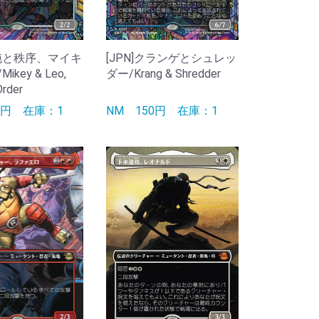
混沌と秩序、マイキ
[JPN]クランゲとシュレッ
key & Leo,
ダー/Krang & Shredder
Order
90円
在庫：1
NM
150円
在庫：1