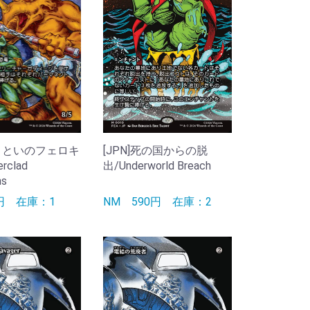
銀まといのフェロキ
[JPN]死の国からの脱
rclad
出/Underworld Breach
ns
0円
在庫：1
NM
590円
在庫：2