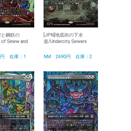
筋腱と鋼鉄の
[JPN]地底街の下水
of Sinew and
道/Undercity Sewers
90円
在庫：1
NM
2690円
在庫：2