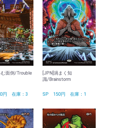
るむ面倒/Trouble
[JPN]渦まく知
識/Brainstorm
90円
在庫：3
SP
150円
在庫：1