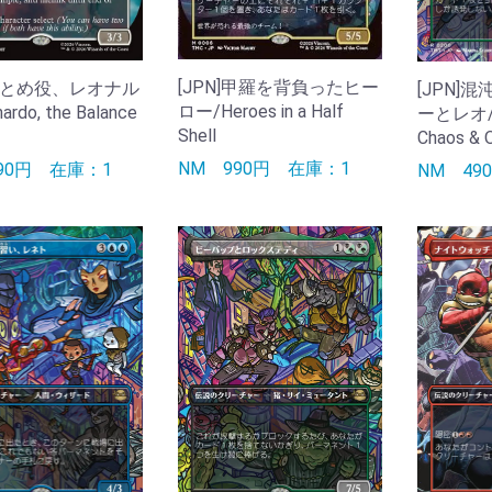
[JPN]甲羅を背負ったヒー
]まとめ役、レオナル
[JPN]
ロー/Heroes in a Half
rdo, the Balance
ーとレオ/Mi
Shell
Chaos & 
NM
990円
在庫：1
790円
在庫：1
NM
4