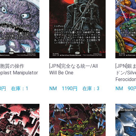
]細胞質の操作
[JPN]完全なる統一/All
[JPN]
last Manipulator
Will Be One
ドン/Silve
Ferocido
90円
在庫：1
NM
1190円
在庫：3
NM
9