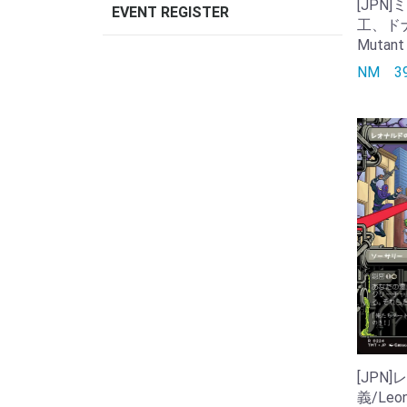
[JPN
EVENT REGISTER
工、ドナテ
Mutant
NM
[JPN
義/Leon