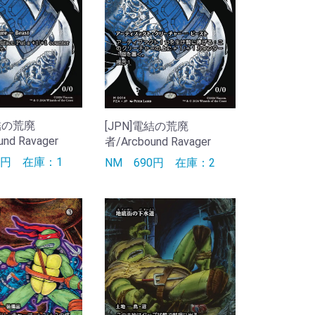
電結の荒廃
[JPN]電結の荒廃
nd Ravager
者/Arcbound Ravager
90円
在庫：1
NM
690円
在庫：2