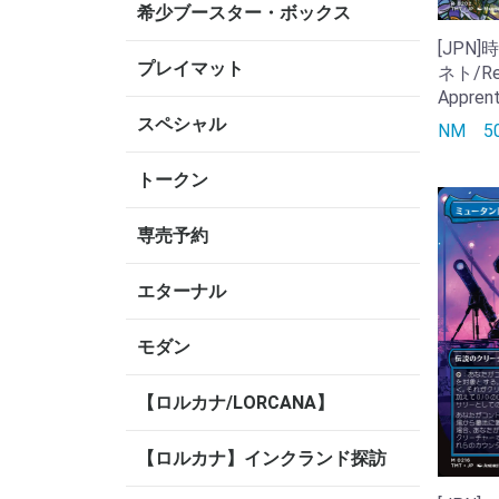
希少ブースター・ボックス
[JPN
プレイマット
ネト/Ren
Apprent
スペシャル
NM
トークン
専売予約
エターナル
モダン
【ロルカナ/LORCANA】
【ロルカナ】インクランド探訪