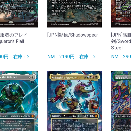
]征服者のフレイ
[JPN]影槍/Shadowspear
[JPN]
eror's Flail
剣/Sword 
Steel
190円
在庫：2
NM
2190円
在庫：2
NM
2