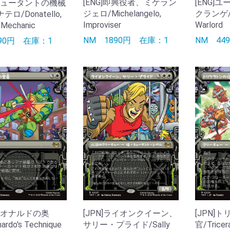
[ENG]即興役者、ミケラン
[ENG]
]ミュータントの機械
ジェロ/Michelangelo,
クランゲ/Kr
ロ/Donatello,
Improviser
Warlord
 Mechanic
NM
1890円
在庫：1
NM
44
390円
在庫：1
]レオナルドの奥
[JPN]ライオンクイーン、
[JPN]
ardo's Technique
サリー・プライド/Sally
官/Tricer