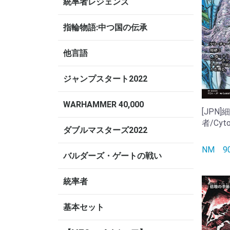
統率者レジェンズ
指輪物語:中つ国の伝承
他言語
ジャンプスタート2022
WARHAMMER 40,000
[JPN
者/Cytop
ダブルマスターズ2022
NM
バルダーズ・ゲートの戦い
統率者
基本セット