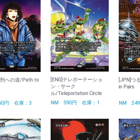
[ENG]テレポーテーショ
流刑への道/Path to
[JPN]つ
ン・サーク
in Pairs
ル/Teleportation Circle
NM
590円
在庫：1
150円
在庫：3
NM
24