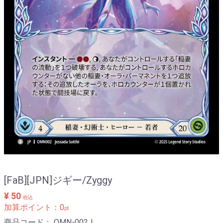
[FaB][JPN]ジギー/Zyggy
¥ 50
税込
加算ポイント：
0
pt
商品コード：
OMN-002J