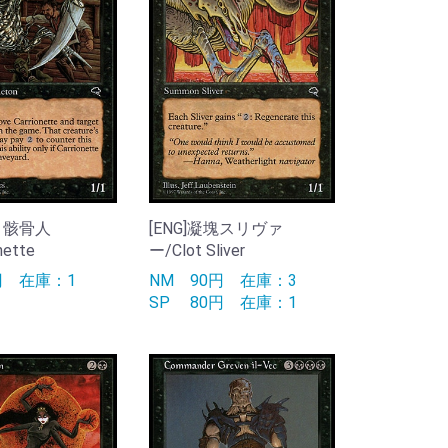
操り骸骨人
[ENG]凝塊スリヴァ
nette
ー/Clot Sliver
0円
在庫：1
NM
90円
在庫：3
SP
80円
在庫：1