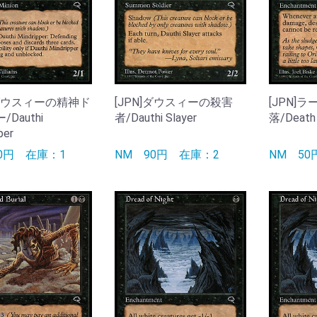
]ダウスィーの精神ド
[JPN]ダウスィーの殺害
[JPN]
Dauthi
者/Dauthi Slayer
落/Death 
per
50円
在庫：1
NM
90円
在庫：2
NM
5