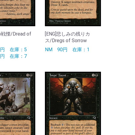
戦慄/Dread of
[ENG]悲しみの残りカ
ス/Dregs of Sorrow
90円
在庫：5
NM
90円
在庫：1
90円
在庫：7