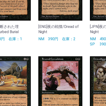
]中断された埋
[ENG]夜の戦慄/Dread of
[JPN]夜の
rbed Burial
Night
Night
30円
在庫：1
NM
390円
在庫：2
NM
4
SP
3