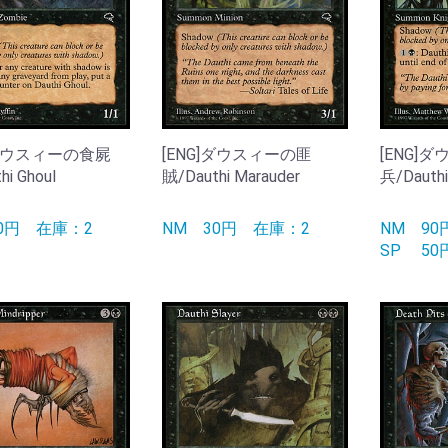
]ダウスィーの食屍
[ENG]ダウスィーの匪
[ENG]
i Ghoul
賊/Dauthi Marauder
兵/Dauthi
50円
在庫：2
NM
30円
在庫：2
NM
9
SP
5