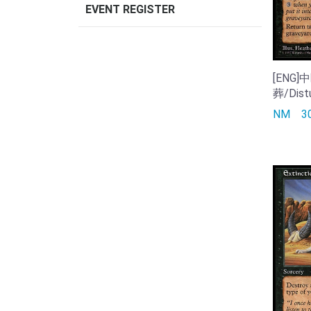
EVENT REGISTER
[ENG
葬/Distu
NM