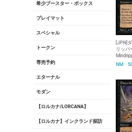
希少ブースター・ボックス
プレイマット
スペシャル
[JPN
トークン
リッパー/
Mindrip
専売予約
NM
エターナル
モダン
【ロルカナ/LORCANA】
【ロルカナ】インクランド探訪