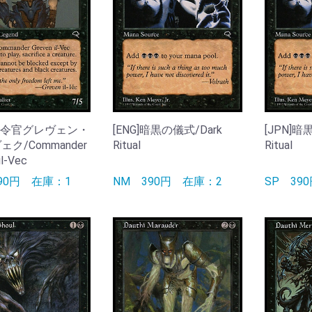
]司令官グレヴェン・
[ENG]暗黒の儀式/Dark
[JPN]暗
ェク/Commander
Ritual
Ritual
il-Vec
890円
在庫：1
NM
390円
在庫：2
SP
39