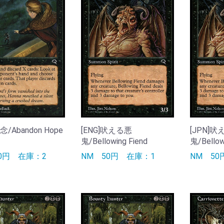
念/Abandon Hope
[ENG]吠える悪
[JPN]
鬼/Bellowing Fiend
鬼/Bellow
30円
在庫：2
NM
50円
在庫：1
NM
5